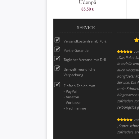
Udenpå
85,50 €
SERVICE
Versandkostenfrei ab 70 €
Partie-Garantie
vo
„
Das Paket ka
Täglicher Versand mit DHL
in tadellosem
Umweltfreundliche
auch vorgeste
Verpackung
Kongluela) k
Service. Die A
Einfach Zahlen mit:
mein Können. 
- PayPal
hingewiesen 
- Amazon
zufrieden vom
- Vorkasse
reibungslos g
- Nachnahme
vo
„
Super schnel
zufrieden, er