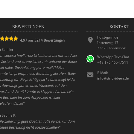
BEWERTUNGEN
KONTAKT
holst-garn.de
4,97
aus
3214
Bewertungen
Instenweg 17
23623
Ahrensbök
n
Schiller
m superschnell trotz Urlaubszeit bei mir an. Alles
WhatsApp Text-Chat
 Zustand und so wie ich es mir anhand der Bilder
+49 176 46547511
llt habe. Die Anleitung per e-mail (Mütze
E-Mail:
onnte ich prompt nach Bezahlung abrufen. Toller
info@strickideen.de
nleitung für die prächtige Jacke übersteigt leider
Allerdings gibt es einen Videolink auf den
wird und damit könnte es klappen. Ich bin sehr
 Bestellen bis zum Auspacken ist alles
elaufen, danke
”
n
Sabine K.
le Lieferung, gute Qualität, tolle Farbe, rundum
neute Bestellung nicht auszuschließen
”