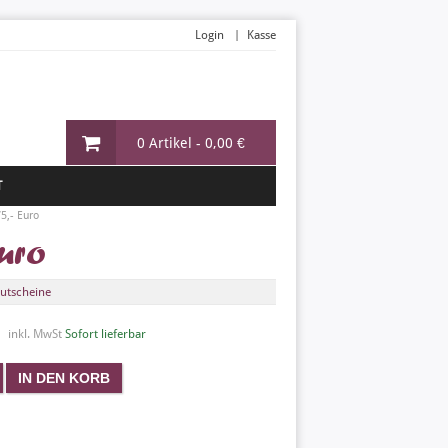
Login
Kasse
0 Artikel -
0,00 €
T
5,- Euro
uro
utscheine
inkl. MwSt
Sofort lieferbar