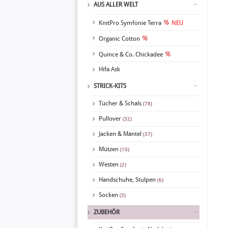
AUS ALLER WELT
KnitPro Symfonie Terra
NEU
Organic Cotton
Quince & Co. Chickadee
Hifa Ask
STRICK-KITS
Tücher & Schals
(78)
Pullover
(32)
Jacken & Mäntel
(37)
Mützen
(10)
Westen
(2)
Handschuhe, Stulpen
(6)
Socken
(3)
ZUBEHÖR