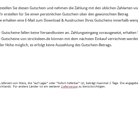
Bestellen Sie diesen Gutschein und nehmen die Zahlung mit den üblichen Zahlarten vo
Wir erstellen für Sie einen persönlichen Gutschein über den gewünschten Betrag
Sie erhalten eine E-Mail zum Download & Ausdrucken Ihres Gutscheins innerhalb wen
r Gutscheine fallen keine Versandkosten an. Zahlungseingang vorausgesetzt, erhalten
e Gutscheine von strickideen.de können mit dem nächsten Einkauf verrechnet werden. 
ller Höhe möglich, es erfolgt keine Auszahlung des Gutschein-Betrags.
Lieferzeit von Ware, die "auf Lager" oder "Sofort lieferbar" ist, beträgt maximal 2 Tage. Die angege
chlands. Für andere Länder ist ein weiterer
Lieferverzug
zu berücksichtigen.