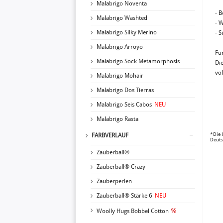
Malabrigo Noventa
- 
Malabrigo Washted
- 
Malabrigo Silky Merino
- 
Malabrigo Arroyo
Fü
Malabrigo Sock Metamorphosis
Di
vo
Malabrigo Mohair
Malabrigo Dos Tierras
Malabrigo Seis Cabos
NEU
Malabrigo Rasta
*Die 
FARBVERLAUF
Deuts
Zauberball®
Zauberball® Crazy
Zauberperlen
Zauberball® Stärke 6
NEU
Woolly Hugs Bobbel Cotton