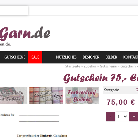
GUTSCHEINE
SALE
NÜTZLICHES
DESIGNER
BILDER
KONTAK
»
»
»
Startseite
Zubehör
Gutscheine
Gutschein 7
Gutschein 75,- E
Kategorie
G
75,00
€