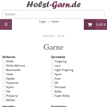
Login
Kasse
☰
0,00 €
»
Startseite
Garne
Garne
Wollsorte:
Garnstärke:
Wolle
Fingering
Wolle (Merino)
Lace
Baumwolle
Light Fingering
Seide
Sport
Alpaka
Aran
Polyamid
DK
Nylon
Worsted
Yak
Bulky
Polyacryl
Super Bulky
Mohair
Hersteller:
Nadelstärke: