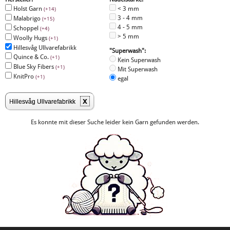
Holst Garn
< 3 mm
(+14)
3 - 4 mm
Malabrigo
(+15)
4 - 5 mm
Schoppel
(+4)
> 5 mm
Woolly Hugs
(+1)
Hillesvåg Ullvarefabrikk
"Superwash":
Quince & Co.
(+1)
Kein Superwash
Blue Sky Fibers
(+1)
Mit Superwash
KnitPro
(+1)
egal
x
Hillesvåg Ullvarefabrikk
Es konnte mit dieser Suche leider kein Garn gefunden werden.