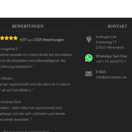
BEWERTUNGEN
KONTAKT
holst-garn.de
4,97
aus
3209
Bewertungen
Instenweg 17
23623
Ahrensbök
n
Angelika S.
 Jahren bestelle ich meine Wolle bei Strickideen.
WhatsApp Text-Chat
nd die Qualitäten sind überwältigend. Die
+49 176 46547511
 Lieferung fantastisch
”
E-Mail:
info@strickideen.de
n
Marlen
g war superschnell und das Garn ist in natura
als auf den Bildern.
”
n
Andrea Esch
kideen - Team Alles hat superschnell und
eklappt. Ich bin sehr zufrieden und werde
ne wieder bestellen.
”