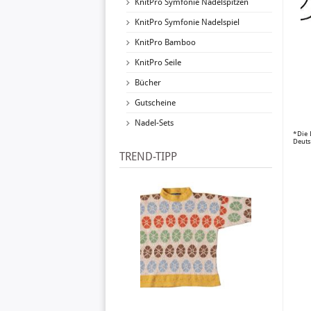
KnitPro Symfonie Nadelspitzen
KnitPro Symfonie Nadelspiel
KnitPro Bamboo
KnitPro Seile
Bücher
Gutscheine
Nadel-Sets
*Die 
Deuts
TREND-TIPP