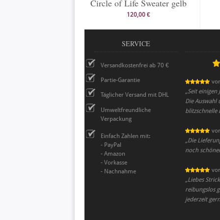
Circle of Life Sweater gelb
120,00 €
SERVICE
Versandkostenfrei ab 70 €
Partie-Garantie
vo
„
Seit einigen
Täglicher Versand mit DHL
Die Auswahl u
Umweltfreundliche
blitzschnelle
Verpackung
vo
Einfach Zahlen mit:
„
Die Lieferun
- PayPal
noch schöner 
- Amazon
- Vorkasse
vo
- Nachnahme
„
Liebes Stric
reibungslos g
jederzeit ger