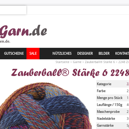
GUTSCHEINE
SALE
NÜTZLICHES
DESIGNER
BILDER
KONTAK
»
»
»
Startseite
Garne
Zauberball® Stärke 6
2248 Z
Zauberball® Stärke 6 2248
Kategorie
Z
Farbe
2
Menge pro Stück
1
Lauflänge / 150g
4
Maschenprobe
2
Nadelstärke
3
Garnstärke
S