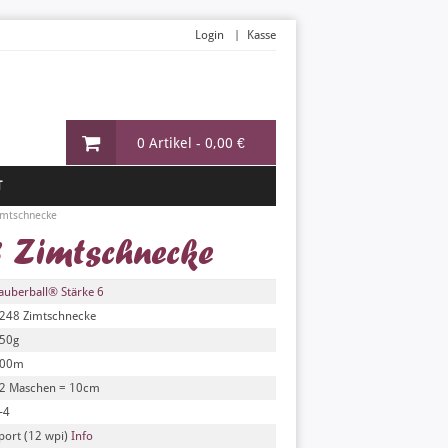
Login
Kasse
0 Artikel -
0,00 €
T
imtschnecke
 Zimtschnecke
auberball® Stärke 6
248 Zimtschnecke
50g
00m
2 Maschen = 10cm
-4
port (12 wpi)
Info