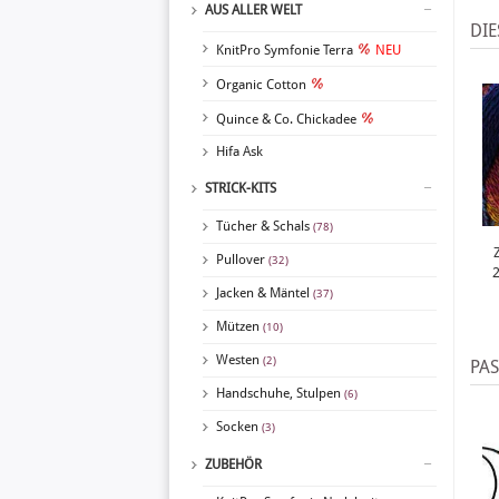
AUS ALLER WELT
DIE
KnitPro Symfonie Terra
NEU
Organic Cotton
Quince & Co. Chickadee
Hifa Ask
STRICK-KITS
Tücher & Schals
(78)
Pullover
(32)
Jacken & Mäntel
(37)
Mützen
(10)
Westen
(2)
PA
Handschuhe, Stulpen
(6)
Socken
(3)
ZUBEHÖR