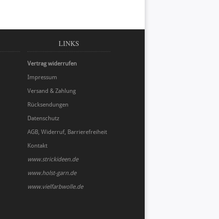
LINKS
Vertrag widerrufen
Impressum
Versand & Zahlung
Rücksendungen
Datenschutz
AGB, Widerruf, Barrierefreiheit
Kontakt
www.strickideen.de
www.holst-garn.de
www.vielfarbwolle.de