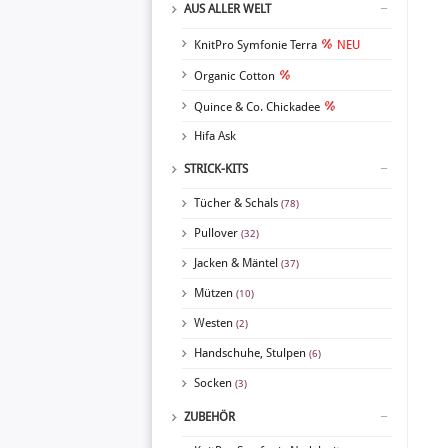
AUS ALLER WELT
KnitPro Symfonie Terra
NEU
Organic Cotton
Quince & Co. Chickadee
Hifa Ask
STRICK-KITS
Tücher & Schals
(78)
Pullover
(32)
Jacken & Mäntel
(37)
Mützen
(10)
Westen
(2)
Handschuhe, Stulpen
(6)
Socken
(3)
ZUBEHÖR