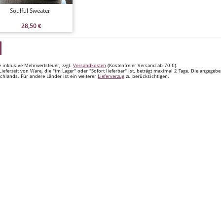
Soulful Sweater
28,50
€
e inklusive Mehrwertsteuer, zzgl.
Versandkosten
(Kostenfreier Versand ab 70 €).
Lieferzeit von Ware, die "im Lager" oder "Sofort lieferbar" ist, beträgt maximal 2 Tage. Die angegeb
chlands. Für andere Länder ist ein weiterer
Lieferverzug
zu berücksichtigen.