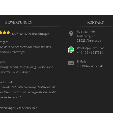
BEWERTUNGEN
KONTAKT
holst-garn.de
4,97
aus
3209
Bewertungen
Instenweg 17
23623
Ahrensbök
thgarn
te, aber sicher nicht das letzte Mal hier
WhatsApp Text-Chat
schnelle Lieferung!
”
+49 176 46547511
E-Mail:
ristel
info@strickideen.de
eferung, schöne Verpackung. Klasse! Hier
e wieder, vielen Dank!
”
lke Drusell
perfekt. Schnelle Lieferung. Malabrigo ist
s Garn und ihr habt eine große Farbwahl.
 gerne bei euch
”
ewertungen lesen/schreiben