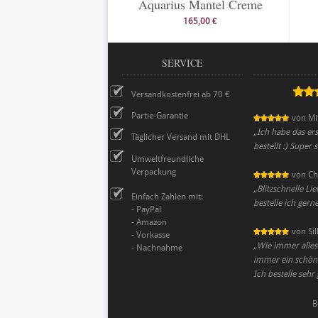
Aquarius Mantel Creme
165,00 €
SERVICE
Versandkostenfrei ab 70 €
Partie-Garantie
von
Mi
„
Ich habe das ers
Täglicher Versand mit DHL
bestellt :) Super 
Umweltfreundliche
Verpackung
von
Ch
„
Blitzschnelle Li
Einfach Zahlen mit:
bestelle ich gern
- PayPal
- Amazon
von
Si
- Vorkasse
„
Wie immer alles 
- Nachnahme
immer ein schöne
Ich bestelle sehr
B