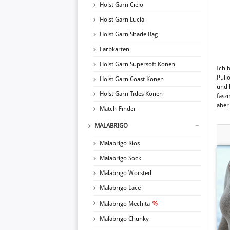
Holst Garn Cielo
Holst Garn Lucia
Holst Garn Shade Bag
Farbkarten
Holst Garn Supersoft Konen
Ich 
Pull
Holst Garn Coast Konen
und 
Holst Garn Tides Konen
fasz
aber
Match-Finder
MALABRIGO
Malabrigo Rios
Malabrigo Sock
Malabrigo Worsted
Malabrigo Lace
Malabrigo Mechita
Malabrigo Chunky