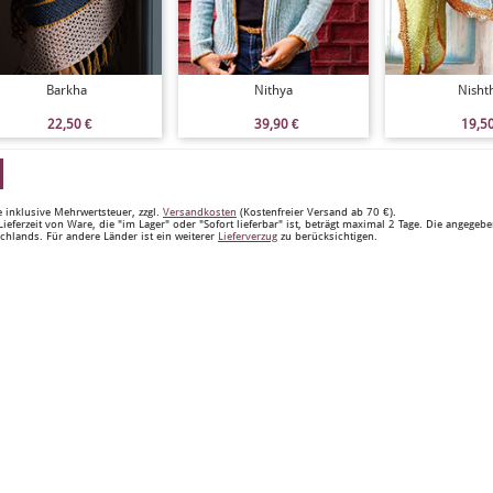
Barkha
Nithya
Nisht
22,50
€
39,90
€
19,5
e inklusive Mehrwertsteuer, zzgl.
Versandkosten
(Kostenfreier Versand ab 70 €).
Lieferzeit von Ware, die "im Lager" oder "Sofort lieferbar" ist, beträgt maximal 2 Tage. Die angegeb
chlands. Für andere Länder ist ein weiterer
Lieferverzug
zu berücksichtigen.