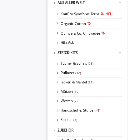
AUS ALLER WELT
KnitPro Symfonie Terra
NEU
Organic Cotton
Quince & Co. Chickadee
Hifa Ask
STRICK-KITS
Tücher & Schals
(78)
Pullover
(32)
Jacken & Mäntel
(37)
Mützen
(10)
Westen
(2)
Handschuhe, Stulpen
(6)
Socken
(3)
ZUBEHÖR