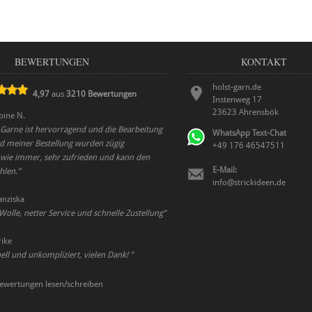
BEWERTUNGEN
KONTAKT
holst-garn.de
4,97
aus
3210
Bewertungen
Instenweg 17
23623
Ahrensbök
bine N.
r Garne ist hervorragend und die Bearbeitung
WhatsApp Text-Chat
d meiner Bestellung wurden zügig
+49 176 46547511
, wie immer, sehr zufrieden und kann den
E-Mail:
hlen.
”
info@strickideen.de
anziska
lle, netter Service und schnelle Zustellung
”
rike
ll und unkompliziert, vielen Dank!
”
ewertungen lesen/schreiben