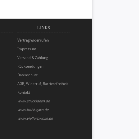
LINKS
Vertrag widerrufen
Impressum
Versand & Zahlung
Rücksendungen
Datenschutz
AGB, Widerruf, Barrierefreiheit
Kontakt
www.strickideen.de
www.holst-garn.de
www.vielfarbwolle.de