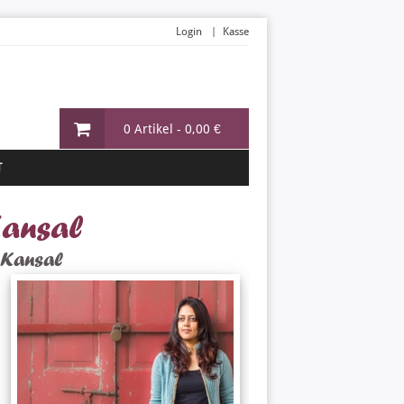
Login
Kasse
0 Artikel -
0,00 €
T
 Kansal
 Kansal