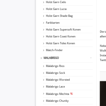
Holst Garn Cielo
Holst Garn Lucia
Holst Garn Shade Bag
Farbkarten
Holst Garn Supersoft Konen
Die 
Holst Garn Coast Konen
alle
Holst Garn Tides Konen
Nebe
Match-Finder
Woll
Inst
MALABRIGO
Twitt
Malabrigo Rios
Malabrigo Sock
Malabrigo Worsted
Malabrigo Lace
Malabrigo Mechita
Malabrigo Chunky