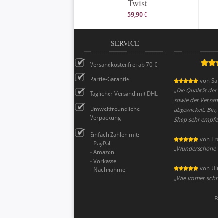
Twist
59,90 €
SERVICE
Versandkostenfrei ab 70 €
Partie-Garantie
von
Sa
„
Die Qualität de
Täglicher Versand mit DHL
sowie der Versan
Umweltfreundliche
abgewickelt. Bin
Verpackung
Shop sehr empfe
Einfach Zahlen mit:
von
Fr
- PayPal
„
Wunderschöne Wo
- Amazon
- Vorkasse
von
Ul
- Nachnahme
„
Wie immer schne
B