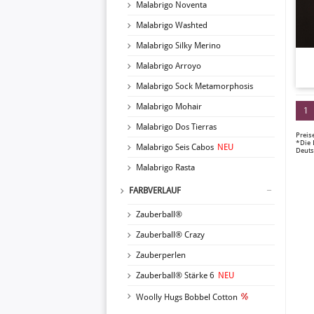
Malabrigo Noventa
Malabrigo Washted
Malabrigo Silky Merino
Malabrigo Arroyo
Malabrigo Sock Metamorphosis
Malabrigo Mohair
1
Malabrigo Dos Tierras
Preis
*Die 
Malabrigo Seis Cabos
NEU
Deuts
Malabrigo Rasta
FARBVERLAUF
Zauberball®
Zauberball® Crazy
Zauberperlen
Zauberball® Stärke 6
NEU
Woolly Hugs Bobbel Cotton