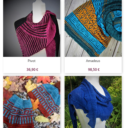
Pivot
Amadeus
36,90
€
98,50
€