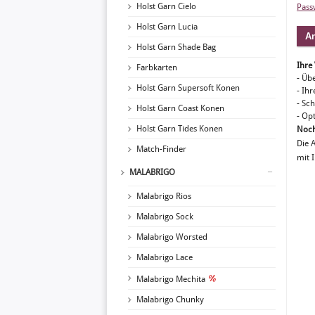
Holst Garn Cielo
Pass
Holst Garn Lucia
Holst Garn Shade Bag
Ihre 
Farbkarten
- Üb
Holst Garn Supersoft Konen
- Ihr
- Sc
Holst Garn Coast Konen
- Op
Holst Garn Tides Konen
Noch
Die 
Match-Finder
mit 
MALABRIGO
Malabrigo Rios
Malabrigo Sock
Malabrigo Worsted
Malabrigo Lace
Malabrigo Mechita
Malabrigo Chunky