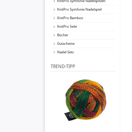
KnitPro Symfonie Nadelspitzen
KnitPro Symfonie Nadelspiel
KnitPro Bamboo
KnitPro Seile
Bücher
Gutscheine
Nadel-Sets
TREND-TIPP