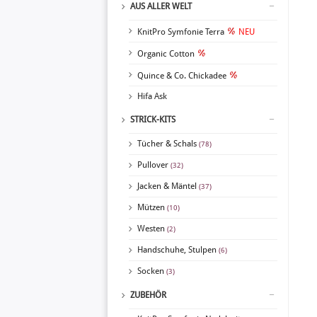
AUS ALLER WELT
KnitPro Symfonie Terra
NEU
Organic Cotton
Quince & Co. Chickadee
Hifa Ask
STRICK-KITS
Tücher & Schals
(78)
Pullover
(32)
Jacken & Mäntel
(37)
Mützen
(10)
Westen
(2)
Handschuhe, Stulpen
(6)
Socken
(3)
ZUBEHÖR