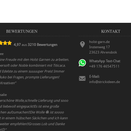
BEWERTUNGEN
KONTAKT
holst-garn.de
4,97
aus
3210
Bewertungen
Instenweg 17
23623
Ahrensbök
ee
ne Freude mit den Holst Garnen zu arbeiten.
WhatsApp Text-Chat
ersoft oder Noble kombiniert mit Titicaca.
+49 176 46547511
 Edelste zu einem suuuuper Preis! Immer
E-Mail:
 Buko bei Fragen, prompte Lieferungen!
info@strickideen.de
 Kreativen
”
salie
rschöne Wolle,schnelle Lieferung und sooo
liebevoll eingepackt!Es ist eine große
hen aufzumachen!!Die Wolle 🧶 ist soooo
kt in einem hübschen Säckchen und ich kann
weiter empfehlen!!Grosses Lob und Danke
e!😊
”