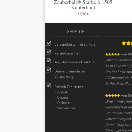
Zauberball® Stärke 6 1505
Kunterbunt
22,50 €
SERVICE
Versandkostenfrei ab 70 €
Partie-Garantie
von
AB
„
Immer wieder ei
Täglicher Versand mit DHL
Mein Favorit: Sup
Umweltfreundliche
Das Schönste und
Verpackung
hilfsbereiter Hr.
Frohes Fest allen
Einfach Zahlen mit:
- PayPal
von
Ro
- Amazon
„
Wie immer: Supe
- Vorkasse
wunderschön und 
- Nachnahme
Freude das Päckc
liebevoll verpac
diesen Shop nur 
für so viel Freud