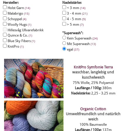
Hersteller:
Nadelstärke:
Holst Garn
< 3 mm
(14)
(14)
Malabrigo
3 - 4 mm
(15)
(21)
Schoppel
4 - 5 mm
(4)
(9)
Woolly Hugs
> 5 mm
(1)
(7)
Hillesvåg Ullvarefabrikk
"Superwash":
Quince & Co.
(1)
Kein Superwash
(24)
Blue Sky Fibers
(1)
Mit Superwash
(13)
KnitPro
(1)
egal
(37)
KnitPro Symfonie Terra
waschbar, langlebig und
kuschelweich
75% Wolle, 25% Polyamid
Lauflänge / 100g:
380m
Nadelstärke:
2,25 - 3.25 mm
Organic Cotton
Umweltfreundlich und natürlich
weich
100% Baumwolle
Lauflänge / 100g:
137m