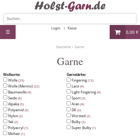
Login
Kasse
☰
0,00 €
»
Startseite
Garne
Garne
Wollsorte:
Garnstärke:
Wolle
Fingering
(29)
(13)
Wolle (Merino)
Lace
(22)
(4)
Baumwolle
Light Fingering
(4)
(4)
Seide
Sport
(6)
(3)
Alpaka
Aran
(5)
(4)
Polyamid
DK
(5)
(2)
Nylon
Worsted
(2)
(2)
Yak
Bulky
(2)
(2)
Polyacryl
Super Bulky
(1)
(1)
Mohair
(1)