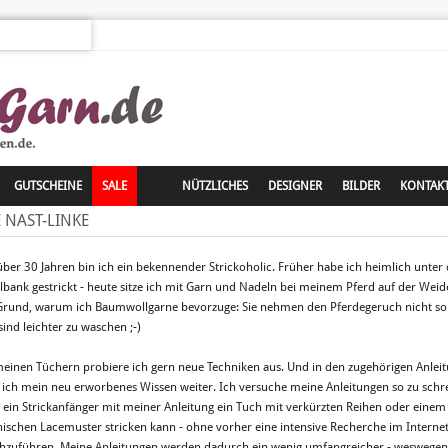
GUTSCHEINE
SALE
NÜTZLICHES
DESIGNER
BILDER
KONTAK
 NAST-LINKE
 über 30 Jahren bin ich ein bekennender Strickoholic. Früher habe ich heimlich unter
lbank gestrickt - heute sitze ich mit Garn und Nadeln bei meinem Pferd auf der Weide.
Grund, warum ich Baumwollgarne bevorzuge: Sie nehmen den Pferdegeruch nicht so 
sind leichter zu waschen ;-)
meinen Tüchern probiere ich gern neue Techniken aus. Und in den zugehörigen Anlei
 ich mein neu erworbenes Wissen weiter. Ich versuche meine Anleitungen so zu schre
 ein Strickanfänger mit meiner Anleitung ein Tuch mit verkürzten Reihen oder einem
nischen Lacemuster stricken kann - ohne vorher eine intensive Recherche im Interne
hzuführen. Meine Anleitungen werden dadurch ein wenig umfangreicher - weswegen 