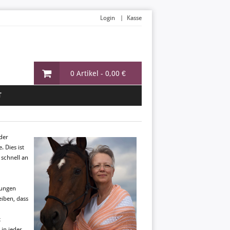
Login
Kasse
0 Artikel -
0,00 €
T
 der
 Dies ist
schnell an
tungen
iben, dass
t
in jeder