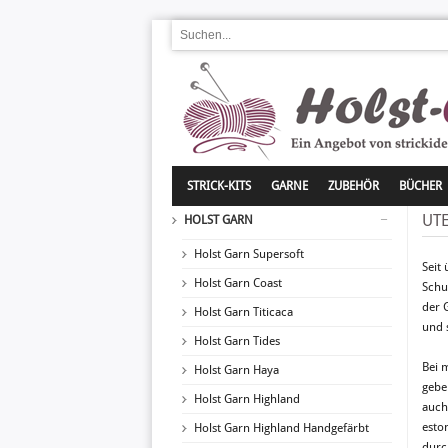
STRICK-KITS
GARNE
ZUBEHÖR
BÜCHER
UTE
HOLST GARN
Holst Garn Supersoft
Seit
Holst Garn Coast
Schu
der 
Holst Garn Titicaca
und 
Holst Garn Tides
Bei 
Holst Garn Haya
gebe
Holst Garn Highland
auch
esto
Holst Garn Highland Handgefärbt
durc