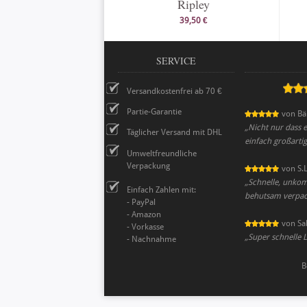
Ripley
39,50 €
SERVICE
Versandkostenfrei ab 70 €
Partie-Garantie
von
Bä
„
Nicht nur dass e
Täglicher Versand mit DHL
einfach großartig
Umweltfreundliche
Verpackung
von
S.
„
Schnelle, unkom
Einfach Zahlen mit:
behutsam verpack
- PayPal
- Amazon
von
Sa
- Vorkasse
„
Super schnelle L
- Nachnahme
B