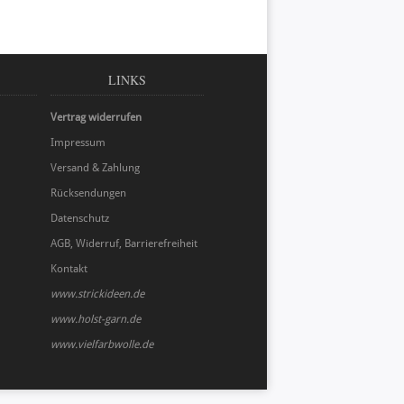
LINKS
Vertrag widerrufen
Impressum
Versand & Zahlung
Rücksendungen
Datenschutz
AGB, Widerruf, Barrierefreiheit
Kontakt
www.strickideen.de
www.holst-garn.de
www.vielfarbwolle.de