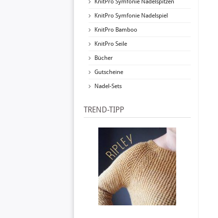
KnitPro Symfonie Nadelspitzen
KnitPro Symfonie Nadelspiel
KnitPro Bamboo
KnitPro Seile
Bücher
Gutscheine
Nadel-Sets
TREND-TIPP