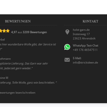
BEWERTUNGEN
KONTAKT
holst-garn.de
4,97
aus
3209
Bewertungen
Instenweg 17
23623
Ahrensbök
rbel
s hier wunderbare Wolle gibt, der Service ist
WhatsApp Text-Chat
!
”
+49 176 46547511
E-Mail:
Lehmann
info@strickideen.de
plizierte Lieferung. Das Garn war sehr
t. Jederzeit gern wieder.
”
bine M
ieferung. Tolle Wolle, ganz wie beschrieben.
”
ewertungen lesen/schreiben