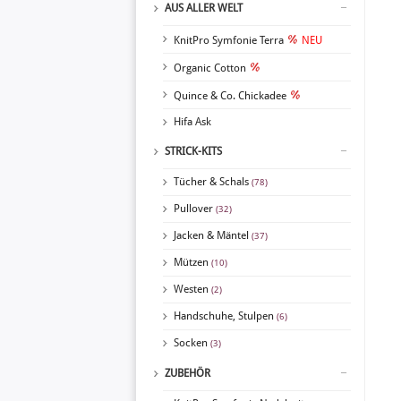
AUS ALLER WELT
KnitPro Symfonie Terra
NEU
Organic Cotton
Quince & Co. Chickadee
Hifa Ask
STRICK-KITS
Tücher & Schals
(78)
Pullover
(32)
Jacken & Mäntel
(37)
Mützen
(10)
Westen
(2)
Handschuhe, Stulpen
(6)
Socken
(3)
ZUBEHÖR