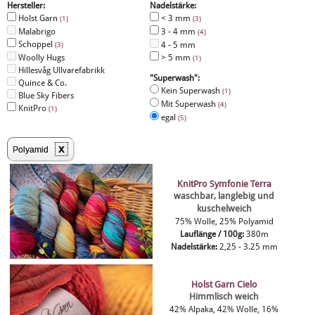
Hersteller:
Nadelstärke:
Holst Garn
< 3 mm
(1)
(3)
Malabrigo
3 - 4 mm
(4)
Schoppel
4 - 5 mm
(3)
Woolly Hugs
> 5 mm
(1)
Hillesvåg Ullvarefabrikk
"Superwash":
Quince & Co.
Kein Superwash
(1)
Blue Sky Fibers
Mit Superwash
(4)
KnitPro
(1)
egal
(5)
x
Polyamid
KnitPro Symfonie Terra
waschbar, langlebig und
kuschelweich
75% Wolle, 25% Polyamid
Lauflänge / 100g:
380m
Nadelstärke:
2,25 - 3.25 mm
Holst Garn Cielo
Himmlisch weich
42% Alpaka, 42% Wolle, 16%