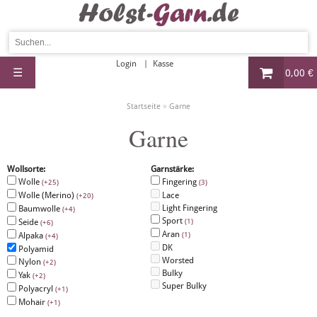
Login
Kasse
☰
0,00 €
»
Startseite
Garne
Garne
Wollsorte:
Garnstärke:
Wolle
Fingering
(+25)
(3)
Wolle (Merino)
Lace
(+20)
Light Fingering
Baumwolle
(+4)
Sport
Seide
(1)
(+6)
Aran
Alpaka
(1)
(+4)
DK
Polyamid
Worsted
Nylon
(+2)
Bulky
Yak
(+2)
Super Bulky
Polyacryl
(+1)
Mohair
(+1)