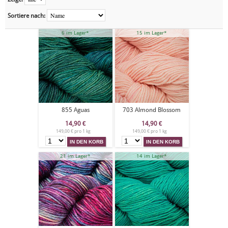
Sortiere nach:
6 im Lager*
15 im Lager*
855 Aguas
703 Almond Blossom
14,90
€
14,90
€
149,00 € pro 1 kg
149,00 € pro 1 kg
21 im Lager*
14 im Lager*