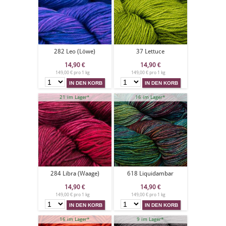
282 Leo (Löwe)
37 Lettuce
14,90
€
14,90
€
149,00 € pro 1 kg
149,00 € pro 1 kg
21 im Lager*
16 im Lager*
284 Libra (Waage)
618 Liquidambar
14,90
€
14,90
€
149,00 € pro 1 kg
149,00 € pro 1 kg
16 im Lager*
9 im Lager*