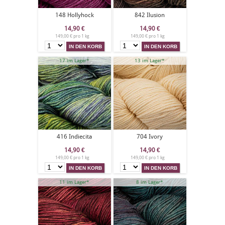
148 Hollyhock
842 Ilusion
14,90
€
14,90
€
149,00 € pro 1 kg
149,00 € pro 1 kg
17 im Lager*
13 im Lager*
416 Indiecita
704 Ivory
14,90
€
14,90
€
149,00 € pro 1 kg
149,00 € pro 1 kg
11 im Lager*
8 im Lager*