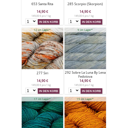
653 Santa Rita
285 Scorpio (Skorpion)
14,90
€
14,90
€
149,00 € pro 1 kg
149,00 € pro 1 kg
12 im Lager*
9 im Lager*
292 Sobre La Luna By Lena
277 Siri
Fedotova
14,90
€
14,90
€
149,00 € pro 1 kg
149,00 € pro 1 kg
17 im Lager*
19 im Lager*