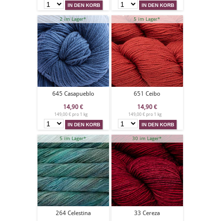
2 im Lager*
5 im Lager*
645 Casapueblo
651 Ceibo
14,90
€
14,90
€
149,00 € pro 1 kg
149,00 € pro 1 kg
5 im Lager*
30 im Lager*
264 Celestina
33 Cereza