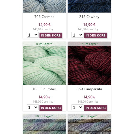
706 Cosmos
215 Cowboy
14,90
€
14,90
€
149,00 € pro 1 kg
149,00 € pro 1 kg
8 im Lager*
14 im Lager*
708 Cucumber
869 Cumparsita
14,90
€
14,90
€
149,00 € pro 1 kg
149,00 € pro 1 kg
10 im Lager*
4 im Lager*