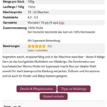
Menge pro Stück
100g
Lauflänge / 100g
192m
Maschenprobe
18 - 22 Maschen
Nadelstärke
4,5 - 5,5
Garnstärke
Worsted / 10 ply (9 wpi)
Info
Zusammensetzung
100% Wolle
Der Hersteller beschreibt das Garn als 100% Merinowolle
Mit Superwash-Behandlung.
Bewertungen
(52)
lesen / schreiben
Angenehm weich, strapazierfähig und in der Maschine waschbar - dieses 4-fädige
Garn ist das hochgelobte Multitalent von Malabrigo. Die Kombination aus
kuschelweicher Merino-Wolle mit Superwash macht Rios zur idealen Wahl
sowohl für stark beanspruchte Kleidung wie Jacken, Pullover und Accessoires
und ist auch für Kinder und Babys bestens geeignet.
Details & Pflegehinweise
Tipps zu Malabrigo
Knäuel wickeln
Zeige: