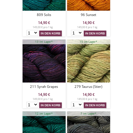
809 Solis
96 Sunset
14,90
€
14,90
€
149,00 € pro 1 kg
149,00 € pro 1 kg
13 im Lager*
15 im Lager*
211 Syrah Grapes
279 Taurus (Stier)
14,90
€
14,90
€
149,00 € pro 1 kg
149,00 € pro 1 kg
12 im Lager*
7 im Lager*