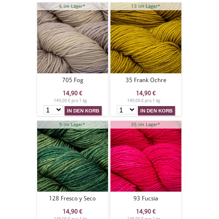
6 im Lager*
13 im Lager*
705 Fog
35 Frank Ochre
14,90
€
14,90
€
149,00 € pro 1 kg
149,00 € pro 1 kg
9 im Lager*
35 im Lager*
128 Fresco y Seco
93 Fucsia
14,90
€
14,90
€