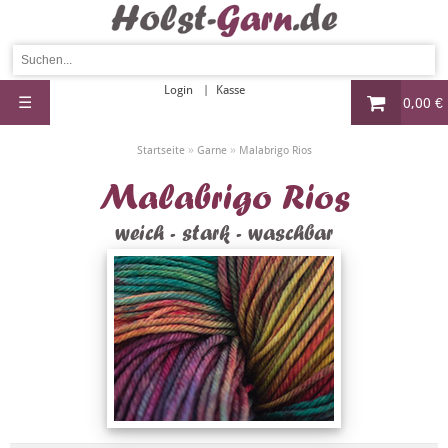
Login
Kasse
☰
0,00 €
»
»
Startseite
Garne
Malabrigo Rios
Malabrigo Rios
weich - stark - waschbar