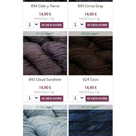
894 Cielo y Tierra
845 Cirrus Gray
14,90
€
14,90
€
149,00 € pro 1 kg
149,00 € pro 1 kg
16 im Lager*
24 im Lager*
843 Cloud Sunshine
624 Coco
14,90
€
14,90
€
149,00 € pro 1 kg
149,00 € pro 1 kg
11 im Lager*
16 im Lager*