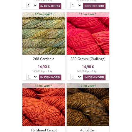
149,00 € pro 1 kg
149,00 € pro 1 kg
10 im Lager*
11 im Lager*
268 Gardenia
280 Gemini (Zwillinge)
14,90
€
14,90
€
149,00 € pro 1 kg
149,00 € pro 1 kg
14 im Lager*
15 im Lager*
16 Glazed Carrot
48 Glitter