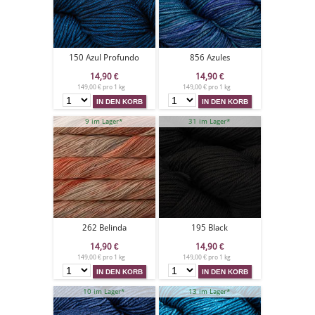
150 Azul Profundo
856 Azules
14,90
€
14,90
€
149,00 € pro 1 kg
149,00 € pro 1 kg
9 im Lager*
31 im Lager*
262 Belinda
195 Black
14,90
€
14,90
€
149,00 € pro 1 kg
149,00 € pro 1 kg
10 im Lager*
13 im Lager*