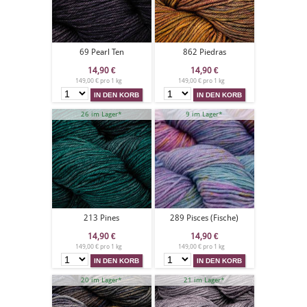
69 Pearl Ten
862 Piedras
14,90
€
14,90
€
149,00 € pro 1 kg
149,00 € pro 1 kg
26 im Lager*
9 im Lager*
213 Pines
289 Pisces (Fische)
14,90
€
14,90
€
149,00 € pro 1 kg
149,00 € pro 1 kg
20 im Lager*
21 im Lager*