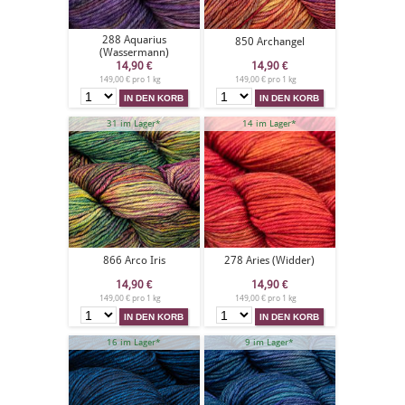
288 Aquarius
850 Archangel
(Wassermann)
14,90
€
14,90
€
149,00 € pro 1 kg
149,00 € pro 1 kg
31 im Lager*
14 im Lager*
866 Arco Iris
278 Aries (Widder)
14,90
€
14,90
€
149,00 € pro 1 kg
149,00 € pro 1 kg
16 im Lager*
9 im Lager*