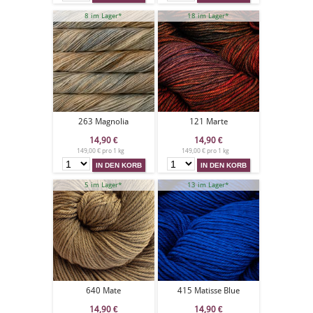
8 im Lager*
18 im Lager*
263 Magnolia
121 Marte
14,90
€
14,90
€
149,00 € pro 1 kg
149,00 € pro 1 kg
5 im Lager*
13 im Lager*
640 Mate
415 Matisse Blue
14,90
€
14,90
€