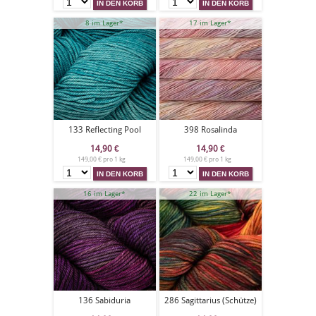
8 im Lager*
17 im Lager*
133 Reflecting Pool
398 Rosalinda
14,90
€
14,90
€
149,00 € pro 1 kg
149,00 € pro 1 kg
16 im Lager*
22 im Lager*
136 Sabiduria
286 Sagittarius (Schütze)