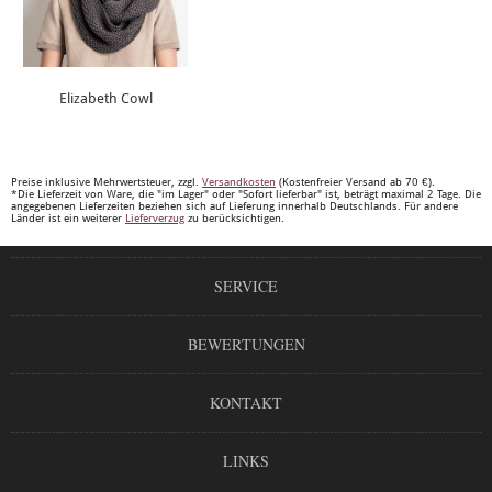
Elizabeth Cowl
Preise inklusive Mehrwertsteuer, zzgl.
Versandkosten
(Kostenfreier Versand ab 70 €).
*Die Lieferzeit von Ware, die "im Lager" oder "Sofort lieferbar" ist, beträgt maximal 2 Tage. Die
angegebenen Lieferzeiten beziehen sich auf Lieferung innerhalb Deutschlands. Für andere
Länder ist ein weiterer
Lieferverzug
zu berücksichtigen.
SERVICE
BEWERTUNGEN
KONTAKT
LINKS