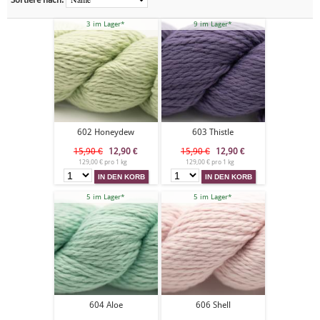
Sortiere nach:
3 im Lager*
9 im Lager*
602 Honeydew
603 Thistle
15,90 €
12,90
€
15,90 €
12,90
€
129,00 € pro 1 kg
129,00 € pro 1 kg
5 im Lager*
5 im Lager*
604 Aloe
606 Shell