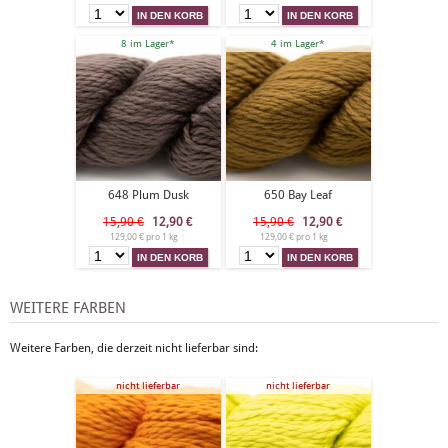
8 im Lager*
4 im Lager*
648 Plum Dusk
650 Bay Leaf
15,90 €
12,90
€
15,90 €
12,90
€
129,00 € pro 1 kg
129,00 € pro 1 kg
WEITERE FARBEN
Weitere Farben, die derzeit nicht lieferbar sind:
nicht lieferbar
nicht lieferbar