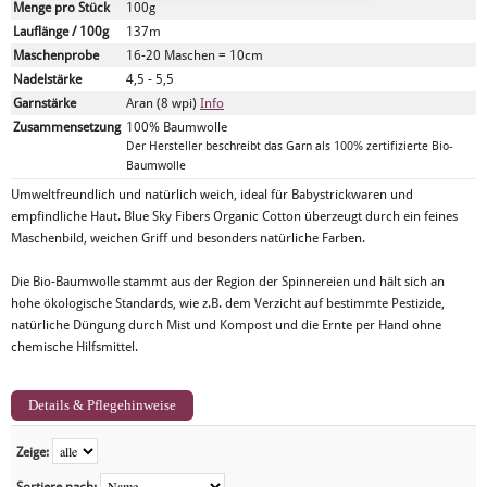
Menge pro Stück
100g
Lauflänge / 100g
137m
Maschenprobe
16-20 Maschen = 10cm
Nadelstärke
4,5 - 5,5
Garnstärke
Aran (8 wpi)
Info
Zusammensetzung
100% Baumwolle
Der Hersteller beschreibt das Garn als 100% zertifizierte Bio-
Baumwolle
Umweltfreundlich und natürlich weich, ideal für Babystrickwaren und
empfindliche Haut. Blue Sky Fibers Organic Cotton überzeugt durch ein feines
Maschenbild, weichen Griff und besonders natürliche Farben.
Die Bio-Baumwolle stammt aus der Region der Spinnereien und hält sich an
hohe ökologische Standards, wie z.B. dem Verzicht auf bestimmte Pestizide,
natürliche Düngung durch Mist und Kompost und die Ernte per Hand ohne
chemische Hilfsmittel.
Details & Pflegehinweise
Zeige: