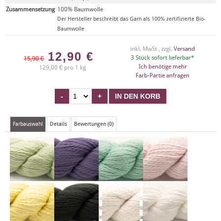
Zusammensetzung
100% Baumwolle
Der Hersteller beschreibt das Garn als 100% zertifizierte Bio-
Baumwolle
inkl. MwSt , zzgl.
Versand
12,90
€
3 Stück sofort lieferbar*
15,90 €
Ich benötige mehr
129,00 € pro 1 kg
Farb-Partie anfragen
Farbauswahl
Details
Bewertungen (0)