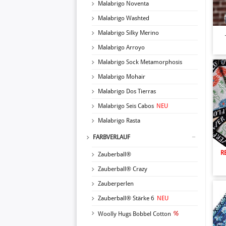
Malabrigo Noventa
Malabrigo Washted
Malabrigo Silky Merino
Malabrigo Arroyo
Malabrigo Sock Metamorphosis
Malabrigo Mohair
Malabrigo Dos Tierras
Malabrigo Seis Cabos
NEU
Malabrigo Rasta
FARBVERLAUF
R
Zauberball®
Zauberball® Crazy
Zauberperlen
Zauberball® Stärke 6
NEU
Woolly Hugs Bobbel Cotton