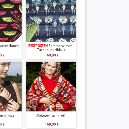
sermelonen-
RESTPOSTEN
Sommerwiesen-
h
Tuch (dunkelblau)
00
€
169,00
€
uch (rosa)
Malteser-Tuch (rot)
00
€
169,00
€