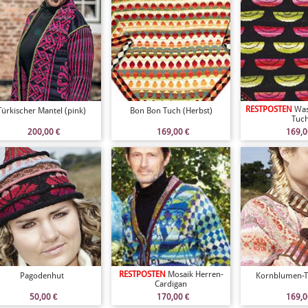
RESTPOSTEN
Was
Türkischer Mantel (pink)
Bon Bon Tuch (Herbst)
Tuc
200,00
€
169,00
€
169,
RESTPOSTEN
Mosaik Herren-
Pagodenhut
Kornblumen-T
Cardigan
50,00
€
170,00
€
169,