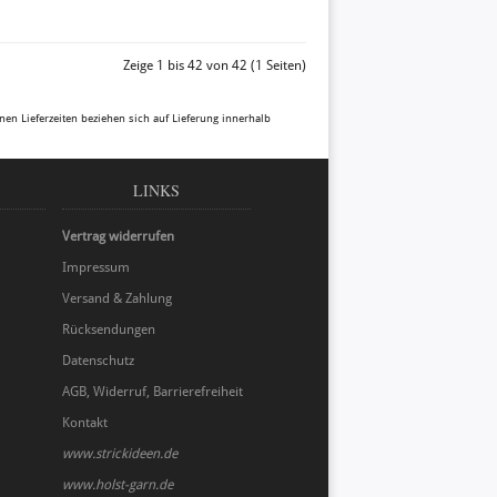
Zeige 1 bis 42 von 42 (1 Seiten)
enen Lieferzeiten beziehen sich auf Lieferung innerhalb
LINKS
Vertrag widerrufen
Impressum
Versand & Zahlung
Rücksendungen
Datenschutz
AGB, Widerruf, Barrierefreiheit
Kontakt
www.strickideen.de
www.holst-garn.de