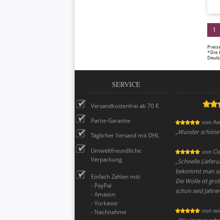
1
Preis
*Die 
Deuts
SERVICE
Versandkostenfrei ab 70 €
Partie-Garantie
von
A
„
Wunder schöne W
Täglicher Versand mit DHL
Umweltfreundliche
von
Cl
Verpackung
„
Schnelle Liefer
bekommt man schn
Einfach Zahlen mit:
Die Wolle ist groß
- PayPal
schon seid Jahre
- Amazon
- Vorkasse
von
wi
- Nachnahme