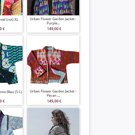
Urban Flower Garden Jacket -
tel (rot) XL
Purple...
00
€
149,00
€
Urban Flower Garden Jacket -
eme-Blau (S-L)
Pecan ...
00
€
149,00
€