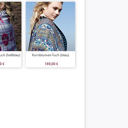
ch (hellblau)
Kornblumen-Tuch (blau)
00
€
169,00
€