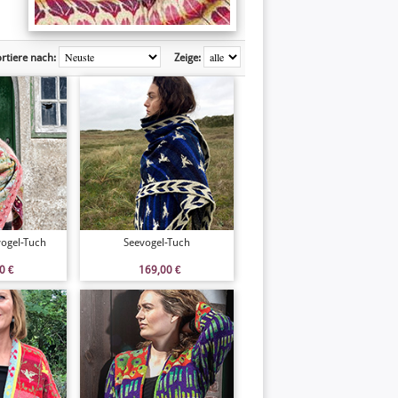
rtiere nach:
Zeige:
ogel-Tuch
Seevogel-Tuch
00
€
169,00
€