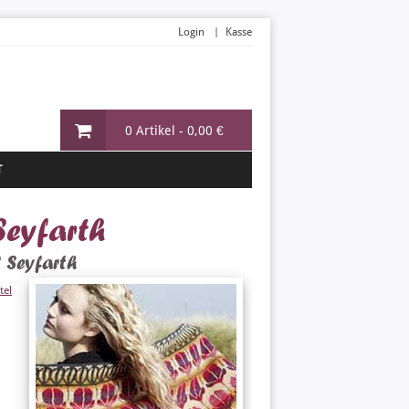
Login
Kasse
0 Artikel -
0,00 €
T
 Seyfarth
 Seyfarth
tel