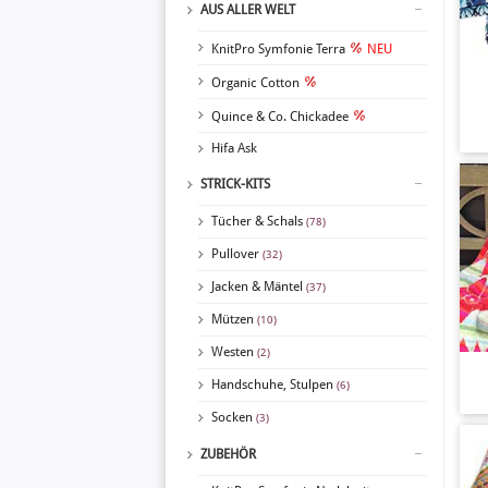
AUS ALLER WELT
KnitPro Symfonie Terra
NEU
Organic Cotton
Quince & Co. Chickadee
Hifa Ask
STRICK-KITS
Tücher & Schals
(78)
Pullover
(32)
Jacken & Mäntel
(37)
Mützen
(10)
Westen
(2)
Handschuhe, Stulpen
(6)
Socken
(3)
ZUBEHÖR