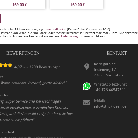
169,00
€
169,00
€
e inklusive Mehrwertsteuer, zzgl.
Versandkosten
(Kostenfreier Versand ab 70 €).
Lieferzeit von Ware, die "im Lager" oder "Sofort lieferbar" ist, beträgt maximal 2 Tage. Die angegeb
chlands. Für andere Länder ist ein weiterer
Lieferverzug
zu berücksichtigen.
BEWERTUNGEN
KONTAKT
holst-garn.de
4,97
aus
3209
Bewertungen
Instenweg 17
23623
Ahrensbök
my
olle, schneller Versand, gerne wieder!
”
WhatsApp Text-Chat
+49 176 46547511
audia
E-Mail:
ung, Super Service und bei Nachfragen
info@strickideen.de
ell persönlichen, freundlichen Kontakt.
artig und die Auswahl riesig. Ich bestelle hier
n, sehr zu empfehlen
”
esendahl