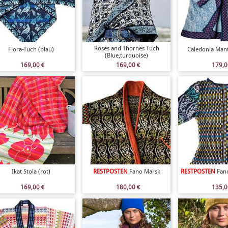
Roses and Thornes Tuch
Flora-Tuch (blau)
Caledonia Mant
(Blue,turquoise)
169,00
€
169,00
€
179,
Ikat Stola (rot)
RESTPOSTEN
Fano Marsk
RESTPOSTEN
Fano
169,00
€
180,00
€
135,