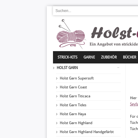
STRICK-KITS
GARNE
ZUBEHÖR
BÜCHER
HOLST GARN
Holst Garn Supersoft
Holst Garn Coast
Holst Garn Titicaca
Hier
Seyf
Holst Garn Tides
Holst Garn Haya
Für d
Tüch
Holst Garn Highland
Tüch
Holst Garn Highland Handgefärbt