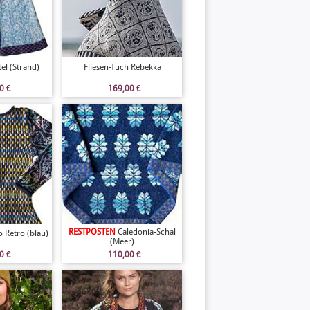
el (Strand)
Fliesen-Tuch Rebekka
00
€
169,00
€
RESTPOSTEN
Caledonia-Schal
 Retro (blau)
(Meer)
00
€
110,00
€