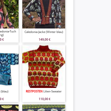
ledonia-Tuch
Caledonia-Jacke (Winter blau)
ng)
00
€
149,00
€
 (blau)
RESTPOSTEN
Lilien-Sweater
00
€
110,00
€