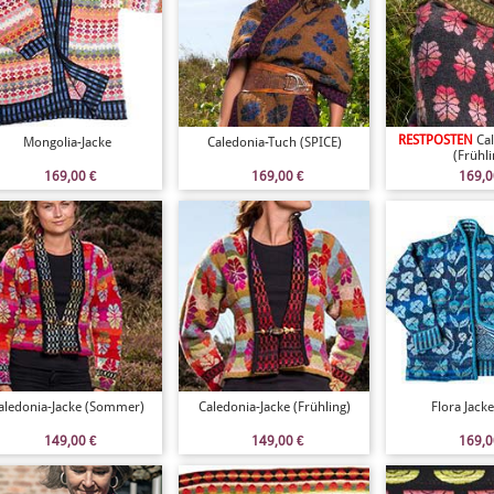
RESTPOSTEN
Ca
Mongolia-Jacke
Caledonia-Tuch (SPICE)
(Frühli
169,00
€
169,00
€
169,
aledonia-Jacke (Sommer)
Caledonia-Jacke (Frühling)
Flora Jacke
149,00
€
149,00
€
169,