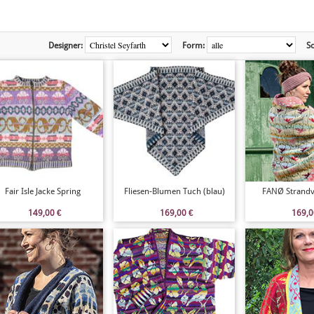
Designer:
Form:
So
Fair Isle Jacke Spring
Fliesen-Blumen Tuch (blau)
FANØ Strandv
149,00
€
169,00
€
169,