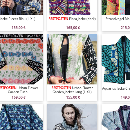
Jacke Pieces Blau (L-XL)
RESTPOSTEN
Flora Jacke (dark)
Strandvogel Man
155,00
€
165,00
€
215,
ESTPOSTEN
Urban Flower
RESTPOSTEN
Urban Flower
Aquarius Jacke Cr
Garden Tuch
Garden Jacket Lang (L-XL)
169,00
€
155,00
€
149,