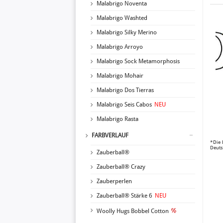
Malabrigo Noventa
Malabrigo Washted
Malabrigo Silky Merino
Malabrigo Arroyo
Malabrigo Sock Metamorphosis
Malabrigo Mohair
Malabrigo Dos Tierras
Malabrigo Seis Cabos
NEU
Malabrigo Rasta
FARBVERLAUF
*Die 
Deuts
Zauberball®
Zauberball® Crazy
Zauberperlen
Zauberball® Stärke 6
NEU
Woolly Hugs Bobbel Cotton