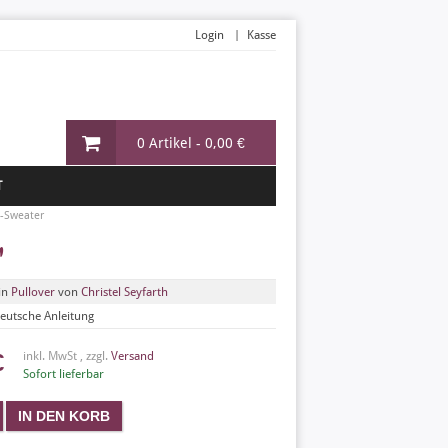
Login
Kasse
0 Artikel -
0,00 €
T
n-Sweater
r
in
Pullover
von
Christel Seyfarth
eutsche Anleitung
€
inkl. MwSt , zzgl.
Versand
Sofort lieferbar