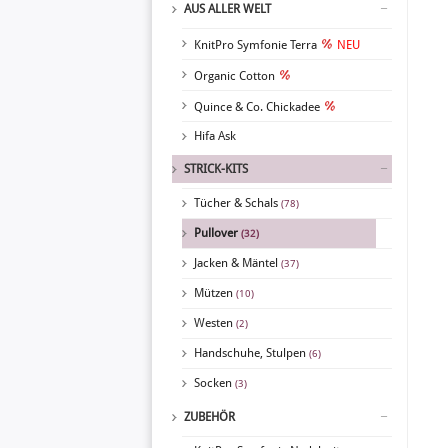
AUS ALLER WELT
KnitPro Symfonie Terra
NEU
Organic Cotton
Quince & Co. Chickadee
Hifa Ask
STRICK-KITS
Tücher & Schals
(78)
Pullover
(32)
Jacken & Mäntel
(37)
Mützen
(10)
Westen
(2)
Handschuhe, Stulpen
(6)
Socken
(3)
ZUBEHÖR