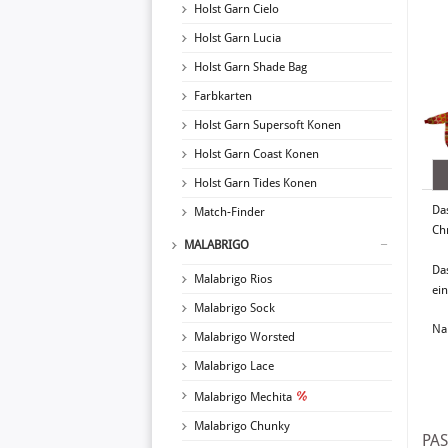
Holst Garn Cielo
Holst Garn Lucia
Holst Garn Shade Bag
Farbkarten
Holst Garn Supersoft Konen
Holst Garn Coast Konen
Holst Garn Tides Konen
Das
Match-Finder
Ch
MALABRIGO
Da
Malabrigo Rios
ei
Malabrigo Sock
Na
Malabrigo Worsted
Malabrigo Lace
Malabrigo Mechita
Malabrigo Chunky
PA