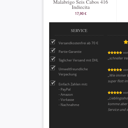
Malabrigo Seis Cabos 416
Indiecita
17,90 €
SERVICE
Versandkostenfrei ab 70 €
Partie-Garantie
vo
„
schneller V
Täglicher Versand mit DHL
Umweltfreundliche
vo
Verpackung
„
Wie immer to
super flott i
Einfach Zahlen mit:
- PayPal
vo
- Amazon
„
Lieblingssho
- Vorkasse
komme aber mi
- Nachnahme
Service und s