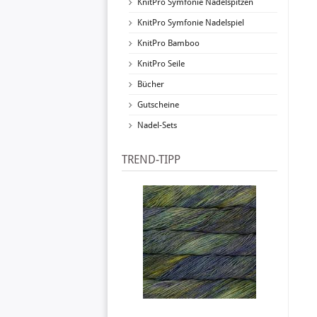
KnitPro Symfonie Nadelspitzen
KnitPro Symfonie Nadelspiel
KnitPro Bamboo
KnitPro Seile
Bücher
Gutscheine
Nadel-Sets
TREND-TIPP