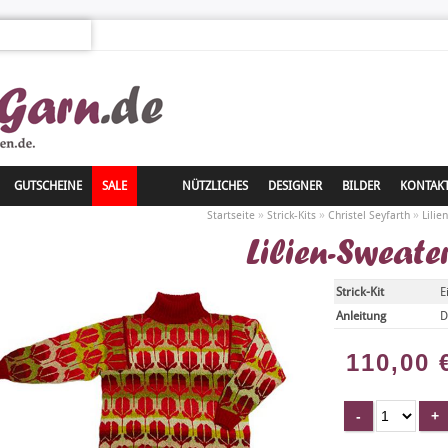
GUTSCHEINE
SALE
NÜTZLICHES
DESIGNER
BILDER
KONTAK
»
»
»
Startseite
Strick-Kits
Christel Seyfarth
Lilie
Lilien-Sweate
Strick-Kit
E
Anleitung
D
110,00