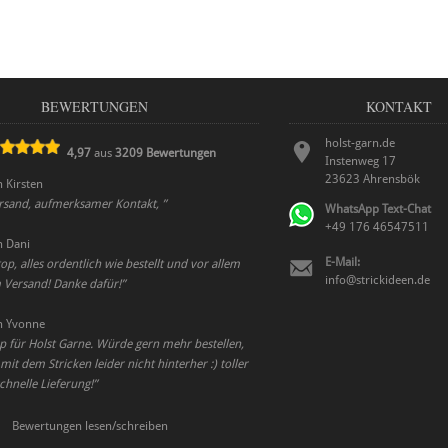
BEWERTUNGEN
KONTAKT
holst-garn.de
4,97
aus
3209
Bewertungen
Instenweg 17
23623
Ahrensbök
n
Kirsten
ersand, aufmerksamer Kontakt,
”
WhatsApp Text-Chat
+49 176 46547511
n
Dani
E-Mail:
p, alles ordentlich wie bestellt und vor allem
info@strickideen.de
m Versand! Danke dafür!
”
n
Yvonne
p für Holst Garne. Würde gern mehr bestellen,
t dem Stricken leider nicht hinterher :) toller
chnelle Lieferung!
”
Bewertungen lesen/schreiben