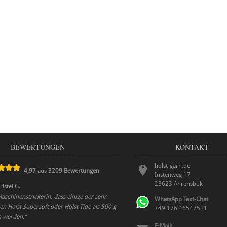
BEWERTUNGEN
KONTAKT
holst-garn.de
4,97
aus
3209
Bewertungen
Instenweg 17
23623
Ahrensbök
ristel G.
Maschinenstrickerin, dass einige der sehr
WhatsApp Text-Chat
n Holst Supersoft oder Holst Tide als 500 g
+49 176 46547511
 werden.
”
E-Mail: