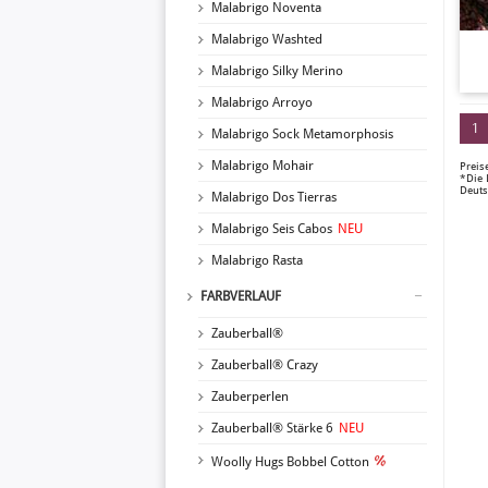
Malabrigo Noventa
Malabrigo Washted
Malabrigo Silky Merino
Malabrigo Arroyo
1
Malabrigo Sock Metamorphosis
Malabrigo Mohair
Preis
*Die 
Deuts
Malabrigo Dos Tierras
Malabrigo Seis Cabos
NEU
Malabrigo Rasta
FARBVERLAUF
Zauberball®
Zauberball® Crazy
Zauberperlen
Zauberball® Stärke 6
NEU
Woolly Hugs Bobbel Cotton