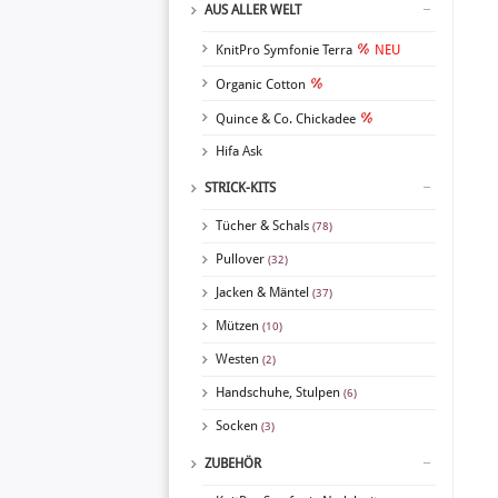
AUS ALLER WELT
KnitPro Symfonie Terra
NEU
Organic Cotton
Quince & Co. Chickadee
Hifa Ask
STRICK-KITS
Tücher & Schals
(78)
Pullover
(32)
Jacken & Mäntel
(37)
Mützen
(10)
Westen
(2)
Handschuhe, Stulpen
(6)
Socken
(3)
ZUBEHÖR