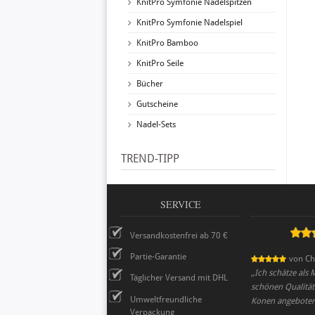
KnitPro Symfonie Nadelspitzen
KnitPro Symfonie Nadelspiel
KnitPro Bamboo
KnitPro Seile
Bücher
Gutscheine
Nadel-Sets
TREND-TIPP
SERVICE
Versandkostenfrei ab 70 €
Partie-Garantie
von
Ch
„
Ich schätze als 
Täglicher Versand mit DHL
schönen Qualitäte
Umweltfreundliche
Konen angeboten
Verpackung