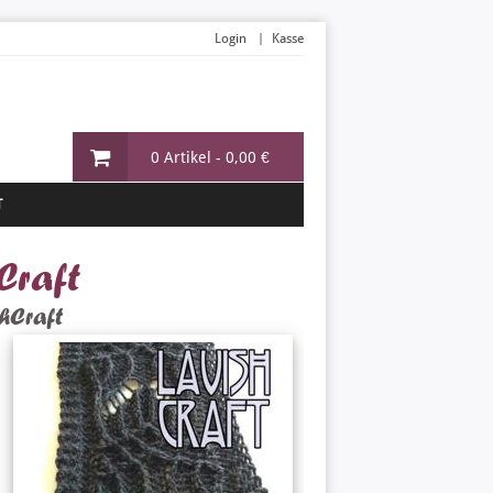
Login
Kasse
0 Artikel -
0,00 €
T
hCraft
hCraft