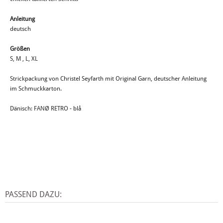
Anleitung
deutsch
Größen
S, M , L, XL
Strickpackung von Christel Seyfarth mit Original Garn, deutscher Anleitung
im Schmuckkarton.
Dänisch: FANØ RETRO - blå
PASSEND DAZU: