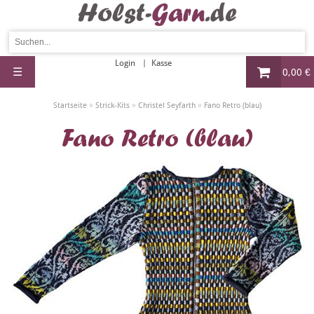
Login
Kasse
☰
0,00 €
»
»
»
Startseite
Strick-Kits
Christel Seyfarth
Fano Retro (blau)
Fano Retro (blau)