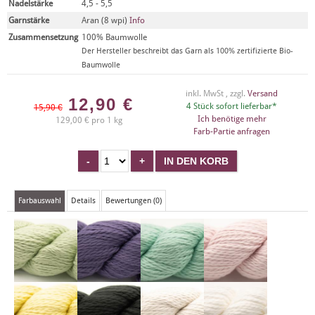
Nadelstärke
4,5 - 5,5
Garnstärke
Aran (8 wpi)
Info
Zusammensetzung
100% Baumwolle
Der Hersteller beschreibt das Garn als 100% zertifizierte Bio-
Baumwolle
inkl. MwSt , zzgl.
Versand
12,90
€
4 Stück sofort lieferbar*
15,90 €
Ich benötige mehr
129,00 € pro 1 kg
Farb-Partie anfragen
Farbauswahl
Details
Bewertungen (0)