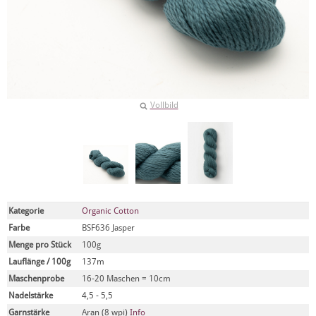
Vollbild
Kategorie
Organic Cotton
Farbe
BSF636 Jasper
Menge pro Stück
100g
Lauflänge / 100g
137m
Maschenprobe
16-20 Maschen = 10cm
Nadelstärke
4,5 - 5,5
Garnstärke
Aran (8 wpi)
Info