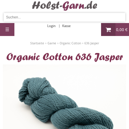
Login
Kasse
☰
0,00 €
»
»
»
Startseite
Garne
Organic Cotton
636 Jasper
Organic Cotton 636 Jasper