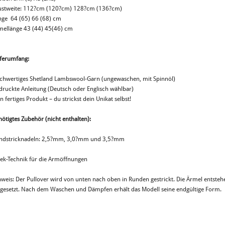
ustweite: 112?cm (120?cm) 128?cm (136?cm)
nge 64 (65) 66 (68) cm
mellänge 43 (44) 45(46) cm
eferumfang:
chwertiges Shetland Lambswool-Garn (ungewaschen, mit Spinnöl)
druckte Anleitung (Deutsch oder Englisch wählbar)
n fertiges Produkt – du strickst dein Unikat selbst!
ötigtes Zubehör (nicht enthalten):
ndstricknadeln: 2,5?mm, 3,0?mm und 3,5?mm
eek-Technik für die Armöffnungen
nweis: Der Pullover wird von unten nach oben in Runden gestrickt. Die Ärmel entste
ngesetzt. Nach dem Waschen und Dämpfen erhält das Modell seine endgültige Form.