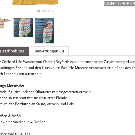
Vollbild
Beschreibung
Bewertungen (0)
r Circle of Life Sweater von Christel Seyfarth ist ein harmonisches Zusammenspiel a
adlinigen Schnitt und den kunstvollen Fair-Isle-Mustern verkörpert er die Idee des Kre
h Lebendigkeit ausstrahlt.
sign-Merkmale:
rade, figurfreundliche Silhouette mit eingesetzten Ärmeln
ndhalsausschnitt mit strukturierter Blende
tailreiche Bordüren an Saum, Ärmeln und Hals
ößen & Maße:
ick-Kit erhältlich in 4 Größen
ößen S/M (L) XL (2XL)