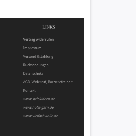
LINKS
Vertrag widerrufen
Impressum
Versand & Zahlung
Rücksendungen
Datenschutz
AGB, Widerruf, Barrierefreiheit
Kontakt
www.strickideen.de
www.holst-garn.de
www.vielfarbwolle.de