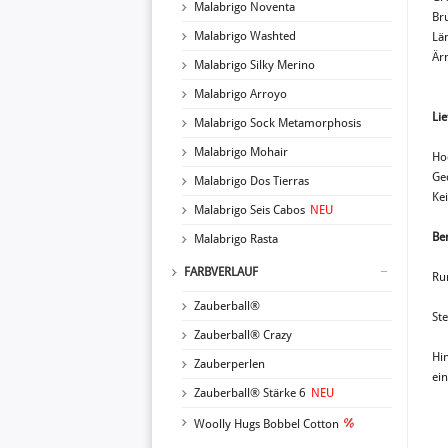
Malabrigo Noventa
Br
Malabrigo Washted
Lä
Är
Malabrigo Silky Merino
Malabrigo Arroyo
Li
Malabrigo Sock Metamorphosis
Malabrigo Mohair
Ho
Ge
Malabrigo Dos Tierras
Kei
Malabrigo Seis Cabos
NEU
Ben
Malabrigo Rasta
FARBVERLAUF
Ru
Zauberball®
St
Zauberball® Crazy
Hi
Zauberperlen
ei
Zauberball® Stärke 6
NEU
Woolly Hugs Bobbel Cotton