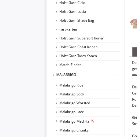
Holst Garn Cielo
Holst Garn Lucia
Holst Garn Shade Bag
Farbkarten
Holst Garn Supersoft Konen
Holst Garn Coast Konen
Holst Garn Tides Konen
De
Match-Finder
ger
MALABRIGO
auc
Malabrigo Rios
De
Ge
Malabrigo Sock
Ru
Malabrigo Worsted
De
Malabrigo Lace
Gr
Malabrigo Mechita
Str
Malabrigo Chunky
Gr