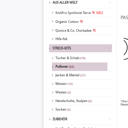
AUS ALLER WELT
KnitPro Symfonie Terra
NEU
PA
Organic Cotton
Quince & Co. Chickadee
Hifa Ask
STRICK-KITS
Tücher & Schals
(78)
Pullover
(32)
Jacken & Mäntel
(37)
Mützen
(10)
Westen
(2)
Handschuhe, Stulpen
(6)
*Die 
Deuts
Socken
(3)
ZUBEHÖR