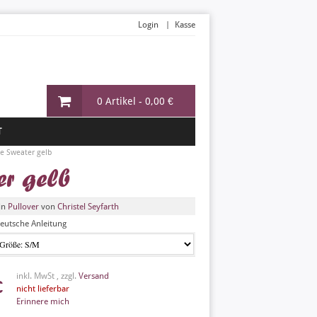
Login
Kasse
0 Artikel -
0,00 €
T
ife Sweater gelb
er gelb
in
Pullover
von
Christel Seyfarth
eutsche Anleitung
inkl. MwSt , zzgl.
Versand
€
nicht lieferbar
Erinnere mich