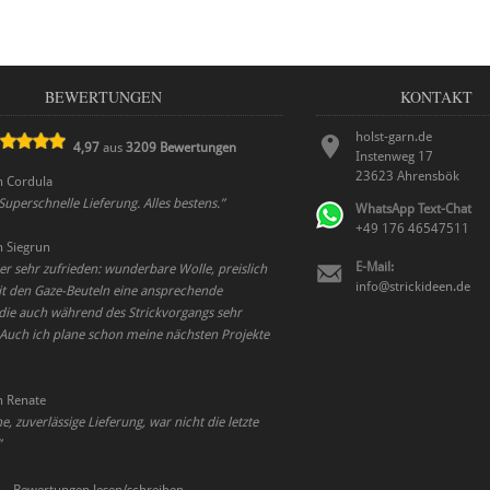
BEWERTUNGEN
KONTAKT
holst-garn.de
4,97
aus
3209
Bewertungen
Instenweg 17
23623
Ahrensbök
n
Cordula
 Superschnelle Lieferung. Alles bestens.
”
WhatsApp Text-Chat
+49 176 46547511
n
Siegrun
E-Mail:
er sehr zufrieden: wunderbare Wolle, preislich
info@strickideen.de
it den Gaze-Beuteln eine ansprechende
die auch während des Strickvorgangs sehr
. Auch ich plane schon meine nächsten Projekte
n
Renate
, zuverlässige Lieferung, war nicht die letzte
”