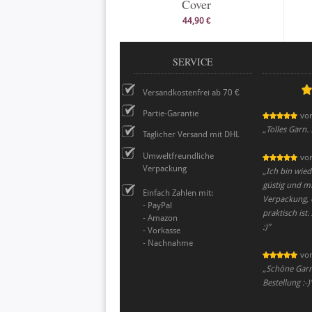
Cover
44,90 €
SERVICE
Versandkostenfrei ab 70 €
Partie-Garantie
vo
„
Tolles Garn.
Täglicher Versand mit DHL
Umweltfreundliche
vo
Verpackung
„
Ich bin wied
güstig und m
Einfach Zahlen mit:
Verpackung, 
- PayPal
praktisch ist
- Amazon
:)
”
- Vorkasse
- Nachnahme
vo
„
Schöne Garne
Bestellung :-)