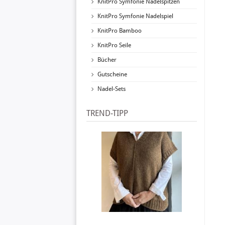
KnitPro Symfonie Nadelspitzen
KnitPro Symfonie Nadelspiel
KnitPro Bamboo
KnitPro Seile
Bücher
Gutscheine
Nadel-Sets
TREND-TIPP