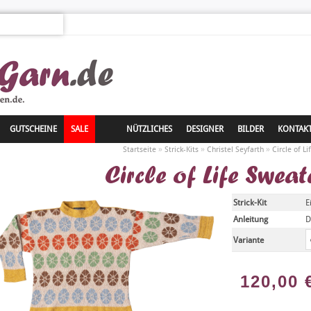
GUTSCHEINE
SALE
NÜTZLICHES
DESIGNER
BILDER
KONTAK
»
»
»
Startseite
Strick-Kits
Christel Seyfarth
Circle of L
Circle of Life Sweat
Strick-Kit
E
Anleitung
D
Variante
120,00