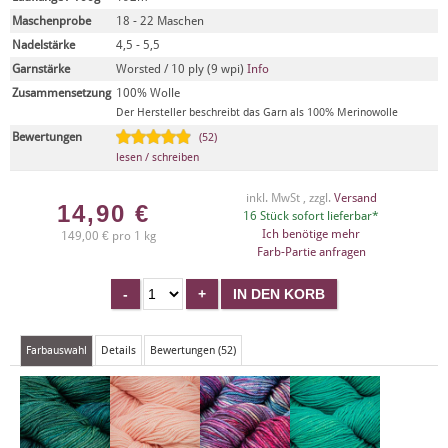
Maschenprobe
18 - 22 Maschen
Nadelstärke
4,5 - 5,5
Garnstärke
Worsted / 10 ply (9 wpi)
Info
Zusammensetzung
100% Wolle
Der Hersteller beschreibt das Garn als 100% Merinowolle
Bewertungen
(52)
lesen / schreiben
inkl. MwSt , zzgl.
Versand
14,90
€
16 Stück sofort lieferbar*
Ich benötige mehr
149,00 € pro 1 kg
Farb-Partie anfragen
Farbauswahl
Details
Bewertungen (52)