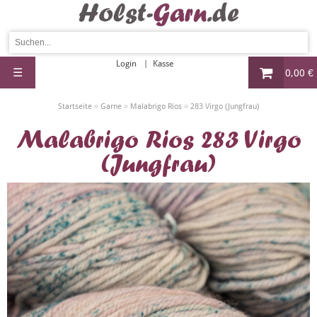
Login
Kasse
☰
0,00 €
»
»
»
Startseite
Garne
Malabrigo Rios
283 Virgo (Jungfrau)
Malabrigo Rios 283 Virgo
(Jungfrau)