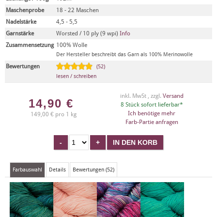
Maschenprobe
18 - 22 Maschen
Nadelstärke
4,5 - 5,5
Garnstärke
Worsted / 10 ply (9 wpi)
Info
Zusammensetzung
100% Wolle
Der Hersteller beschreibt das Garn als 100% Merinowolle
Bewertungen
(52)
lesen / schreiben
inkl. MwSt , zzgl.
Versand
14,90
€
8 Stück sofort lieferbar*
Ich benötige mehr
149,00 € pro 1 kg
Farb-Partie anfragen
Farbauswahl
Details
Bewertungen (52)