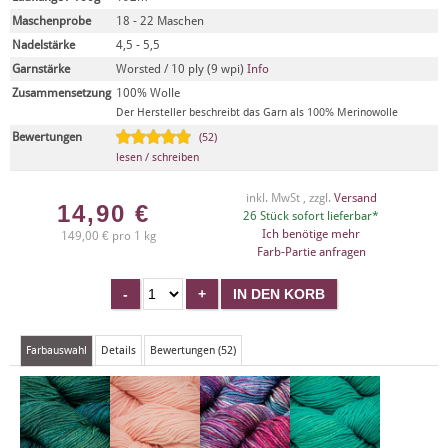
Maschenprobe
18 - 22 Maschen
Nadelstärke
4,5 - 5,5
Garnstärke
Worsted / 10 ply (9 wpi)
Info
Zusammensetzung
100% Wolle
Der Hersteller beschreibt das Garn als 100% Merinowolle
Bewertungen
(52)
lesen / schreiben
inkl. MwSt , zzgl.
Versand
14,90
€
26 Stück sofort lieferbar*
Ich benötige mehr
149,00 € pro 1 kg
Farb-Partie anfragen
Farbauswahl
Details
Bewertungen (52)