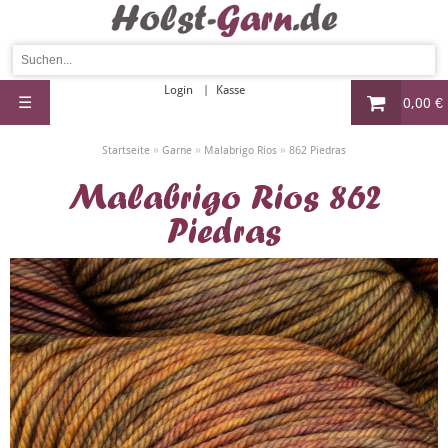
Login
Kasse
☰
0,00 €
»
»
»
Startseite
Garne
Malabrigo Rios
862 Piedras
Malabrigo Rios 862
Piedras