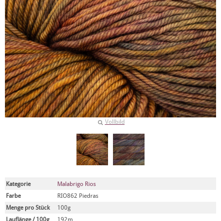
Vollbild
Kategorie
Malabrigo Rios
Farbe
RIO862 Piedras
Menge pro Stück
100g
Lauflänge / 100g
192m