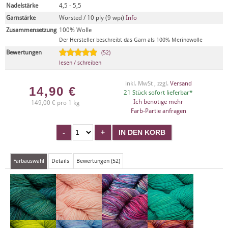
Nadelstärke
4,5 - 5,5
Garnstärke
Worsted / 10 ply (9 wpi)
Info
Zusammensetzung
100% Wolle
Der Hersteller beschreibt das Garn als 100% Merinowolle
Bewertungen
(52)
lesen / schreiben
inkl. MwSt , zzgl.
Versand
14,90
€
21 Stück sofort lieferbar*
Ich benötige mehr
149,00 € pro 1 kg
Farb-Partie anfragen
Farbauswahl
Details
Bewertungen (52)