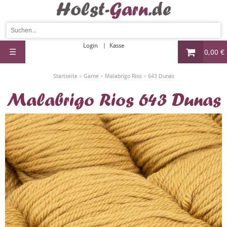
Login
Kasse
☰
0,00 €
»
»
»
Startseite
Garne
Malabrigo Rios
643 Dunas
Malabrigo Rios 643 Dunas