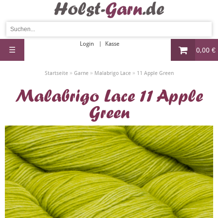
Login
Kasse
☰
0,00 €
»
»
»
Startseite
Garne
Malabrigo Lace
11 Apple Green
Malabrigo Lace 11 Apple
Green