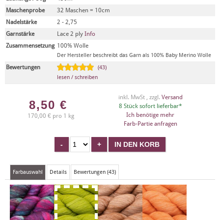
Maschenprobe
32 Maschen = 10cm
Nadelstärke
2 - 2,75
Garnstärke
Lace 2 ply
Info
Zusammensetzung
100% Wolle
Der Hersteller beschreibt das Garn als 100% Baby Merino Wolle
Bewertungen
(43)
lesen / schreiben
inkl. MwSt , zzgl.
Versand
8,50
€
8 Stück sofort lieferbar*
Ich benötige mehr
170,00 € pro 1 kg
Farb-Partie anfragen
Farbauswahl
Details
Bewertungen (43)