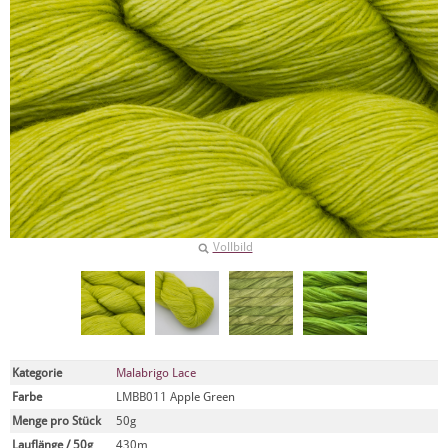
Vollbild
Kategorie
Malabrigo Lace
Farbe
LMBB011 Apple Green
Menge pro Stück
50g
Lauflänge / 50g
430m