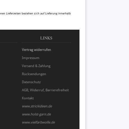
benen Lieferzeiten beziehen sich auf Lieferung innerhalb
LINKS
Vertrag widerrufen
Impressum
Versand & Zahlung
Rücksendungen
Datenschutz
AGB, Widerruf, Barrierefreiheit
Kontakt
www.strickideen.de
www.holst-garn.de
www.vielfarbwolle.de