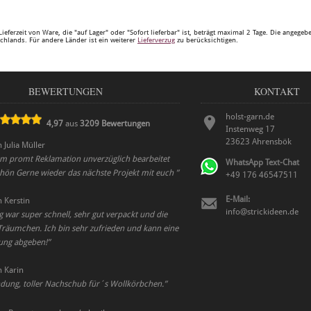
Lieferzeit von Ware, die "auf Lager" oder "Sofort lieferbar" ist, beträgt maximal 2 Tage. Die angege
chlands. Für andere Länder ist ein weiterer
Lieferverzug
zu berücksichtigen.
BEWERTUNGEN
KONTAKT
holst-garn.de
4,97
aus
3209
Bewertungen
Instenweg 17
23623
Ahrensbök
n
Julia Müller
am promt Reklamation unverzüglich bearbeitet
WhatsApp Text-Chat
chön Gerne wieder das nächste Projekt mit euch
”
+49 176 46547511
E-Mail:
n
Kerstin
info@strickideen.de
g war super schnell, sehr gut verpackt und die
 Träumchen. Ich bin sehr zufrieden und kann eine
ung abgeben!
”
n
Karin
ndung, toller Nachschub für´s Wollkörbchen.
”