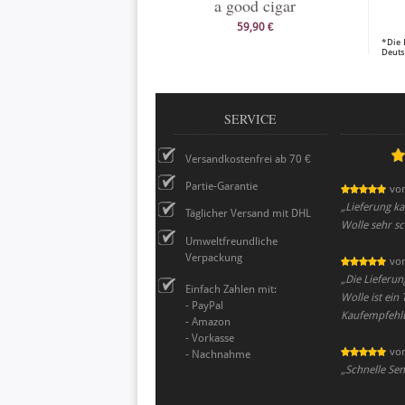
a good cigar
59,90 €
*Die 
Deuts
SERVICE
Versandkostenfrei ab 70 €
Partie-Garantie
vo
„
Lieferung k
Täglicher Versand mit DHL
Wolle sehr s
Umweltfreundliche
Verpackung
vo
„
Die Lieferun
Einfach Zahlen mit:
Wolle ist ein
- PayPal
Kaufempfehl
- Amazon
- Vorkasse
vo
- Nachnahme
„
Schnelle Se