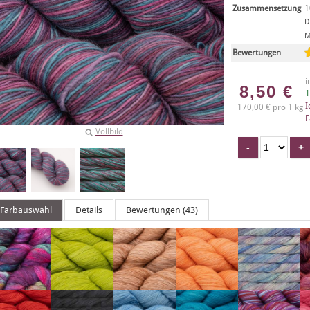
Zusammensetzung
1
D
M
Bewertungen
i
8,50
€
1
I
170,00 € pro 1 kg
F
Vollbild
Farbauswahl
Details
Bewertungen (43)