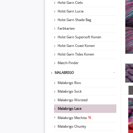
Holst Garn Cielo
Holst Garn Lucia
Holst Garn Shade Bag
Farbkarten
Holst Garn Supersoft Konen
Holst Garn Coast Konen
Holst Garn Tides Konen
Match-Finder
MALABRIGO
Malabrigo Rios
Malabrigo Sock
Malabrigo Worsted
Malabrigo Lace
Malabrigo Mechita
Malabrigo Chunky