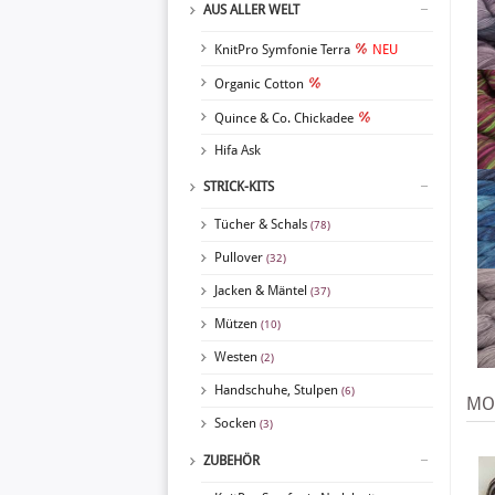
AUS ALLER WELT
KnitPro Symfonie Terra
NEU
Organic Cotton
Quince & Co. Chickadee
Hifa Ask
STRICK-KITS
Tücher & Schals
(78)
Pullover
(32)
Jacken & Mäntel
(37)
Mützen
(10)
Westen
(2)
Handschuhe, Stulpen
(6)
MO
Socken
(3)
ZUBEHÖR