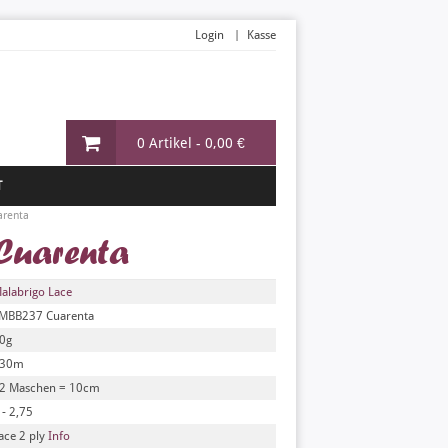
Login
Kasse
0 Artikel -
0,00 €
T
arenta
Cuarenta
alabrigo Lace
MBB237 Cuarenta
0g
30m
2 Maschen = 10cm
 - 2,75
ace 2 ply
Info