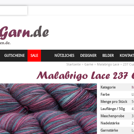
GUTSCHEINE
SALE
NÜTZLICHES
DESIGNER
BILDER
KONTAK
»
»
»
Startseite
Garne
Malabrigo Lace
237 Cu
Malabrigo Lace 237 
Kategorie
M
Farbe
L
Menge pro Stück
5
Lauflänge / 50g
4
Maschenprobe
3
Nadelstärke
2
Garnstärke
L