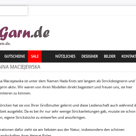
GUTSCHEINE
SALE
NÜTZLICHES
DESIGNER
BILDER
KONTAK
NNA MACIEJEWSKA
a Maciejewska ist unter dem Namen Hada Knits seit langem als Strickdesignerin und 
gerin aktiv. Wir waren von ihren Modellen direkt begeistert und freuen uns, sie hier
entieren zu können.
Stricken hat sie von Ihrer Großmutter gelernt und diese Leidenschaft auch während 
lzeit ausgelebt. Da es bei ihr nur sehr wenige Strickanleitungen gab, musste sie schon
en, eigene Strickstücke zu entwerfen und anzufertigen.
irationen dafür zieht sie am liebsten aus der Natur, insbesondere den schönen
landschaften ihrer Heimat Polen.