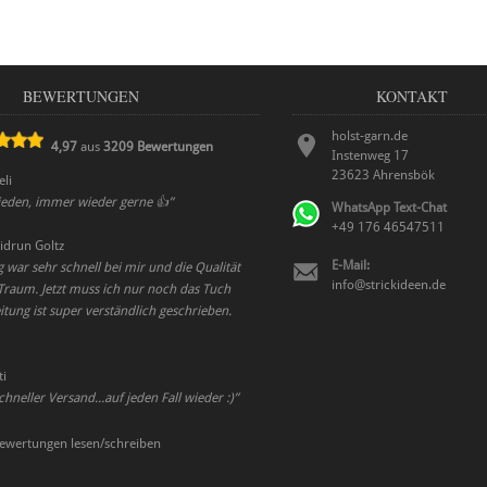
BEWERTUNGEN
KONTAKT
holst-garn.de
4,97
aus
3209
Bewertungen
Instenweg 17
23623
Ahrensbök
eli
rieden, immer wieder gerne 👍
”
WhatsApp Text-Chat
+49 176 46547511
idrun Goltz
E-Mail:
 war sehr schnell bei mir und die Qualität
info@strickideen.de
 Traum. Jetzt muss ich nur noch das Tuch
eitung ist super verständlich geschrieben.
ti
hneller Versand...auf jeden Fall wieder :)
”
ewertungen lesen/schreiben