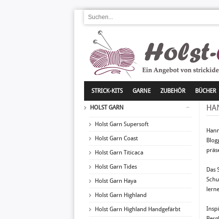
STRICK-KITS
GARNE
ZUBEHÖR
BÜCHER
HA
HOLST GARN
Holst Garn Supersoft
Hann
Holst Garn Coast
Blog
präs
Holst Garn Titicaca
Holst Garn Tides
Das 
Schu
Holst Garn Haya
lern
Holst Garn Highland
Insp
Holst Garn Highland Handgefärbt
Berg