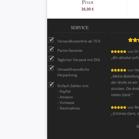
Pivot
36,90 €
SERVICE
Versandkostenfrei ab 70 €
Partie-Garantie
von
Dr
„
Bin absolut zuf
Täglicher Versand mit DHL
Umweltfreundliche
von
He
Verpackung
„
Meine Bestellung
der Wolle ist ein
Einfach Zahlen mit:
stricken. Die Anl
- PayPal
Vielen Dank.
”
- Amazon
- Vorkasse
von
Be
- Nachnahme
„
Schönes Garn, sc
B