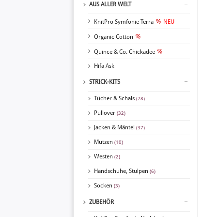
AUS ALLER WELT
KnitPro Symfonie Terra
NEU
Organic Cotton
Quince & Co. Chickadee
Hifa Ask
STRICK-KITS
Tücher & Schals
(78)
Pullover
(32)
Jacken & Mäntel
(37)
Mützen
(10)
Westen
(2)
Handschuhe, Stulpen
(6)
Socken
(3)
ZUBEHÖR