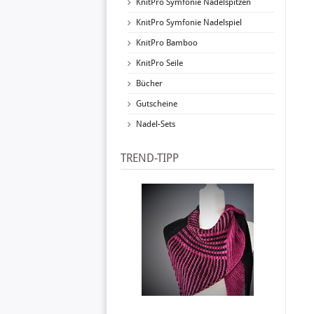
KnitPro Symfonie Nadelspitzen
KnitPro Symfonie Nadelspiel
KnitPro Bamboo
KnitPro Seile
Bücher
Gutscheine
Nadel-Sets
TREND-TIPP