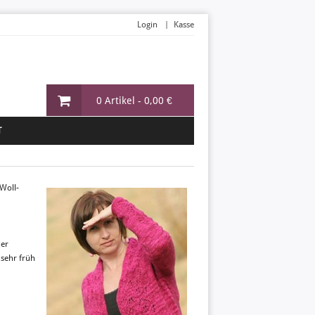
Login
Kasse
0 Artikel -
0,00 €
T
Woll-
der
 sehr früh