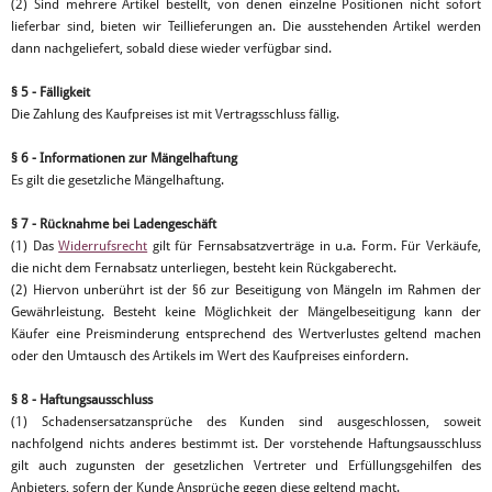
(2) Sind mehrere Artikel bestellt, von denen einzelne Positionen nicht sofort
lieferbar sind, bieten wir Teillieferungen an. Die ausstehenden Artikel werden
dann nachgeliefert, sobald diese wieder verfügbar sind.
§ 5 - Fälligkeit
Die Zahlung des Kaufpreises ist mit Vertragsschluss fällig.
§ 6 - Informationen zur Mängelhaftung
Es gilt die gesetzliche Mängelhaftung.
§ 7 - Rücknahme bei Ladengeschäft
(1) Das
Widerrufsrecht
gilt für Fernsabsatzverträge in u.a. Form. Für Verkäufe,
die nicht dem Fernabsatz unterliegen, besteht kein Rückgaberecht.
(2) Hiervon unberührt ist der §6 zur Beseitigung von Mängeln im Rahmen der
Gewährleistung. Besteht keine Möglichkeit der Mängelbeseitigung kann der
Käufer eine Preisminderung entsprechend des Wertverlustes geltend machen
oder den Umtausch des Artikels im Wert des Kaufpreises einfordern.
§ 8 - Haftungsausschluss
(1) Schadensersatzansprüche des Kunden sind ausgeschlossen, soweit
nachfolgend nichts anderes bestimmt ist. Der vorstehende Haftungsausschluss
gilt auch zugunsten der gesetzlichen Vertreter und Erfüllungsgehilfen des
Anbieters, sofern der Kunde Ansprüche gegen diese geltend macht.