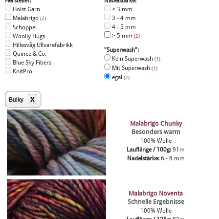
Hersteller:
Nadelstärke:
Holst Garn
< 3 mm
Malabrigo
3 - 4 mm
(2)
4 - 5 mm
Schoppel
> 5 mm
Woolly Hugs
(2)
Hillesvåg Ullvarefabrikk
"Superwash":
Quince & Co.
Kein Superwash
(1)
Blue Sky Fibers
Mit Superwash
(1)
KnitPro
egal
(2)
x
Bulky
Malabrigo Chunky
Besonders warm
100% Wolle
Lauflänge / 100g:
91m
Nadelstärke:
6 - 8 mm
Malabrigo Noventa
Schnelle Ergebnisse
100% Wolle