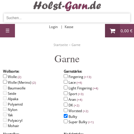
Login
Kasse
☰
0,00 €
»
Startseite
Garne
Garne
Wollsorte:
Garnstärke:
Wolle
Fingering
(2)
(+13)
Wolle (Merino)
Lace
(2)
(+4)
Baumwolle
Light Fingering
(+4)
Seide
Sport
(+3)
Alpaka
Aran
(+4)
Polyamid
DK
(+2)
Nylon
Worsted
(+2)
Yak
Bulky
Polyacryl
Super Bulky
(+1)
Mohair