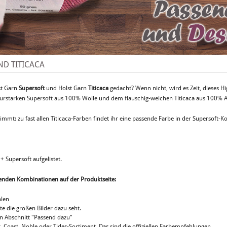
ND TITICACA
st Garn
Supersoft
und Holst Garn
Titicaca
gedacht? Wenn nicht, wird es Zeit, dieses Hi
kturstarken Supersoft aus 100% Wolle und dem flauschig-weichen Titicaca aus 100% 
immt: zu fast allen Titicaca-Farben findet ihr eine passende Farbe in der Supersoft-K
+ Supersoft aufgelistet.
assenden Kombinationen auf der Produktseite:
len
ite die großen Bilder dazu seht.
en Abschnitt "Passend dazu"
, Coast, Noble oder Tides-Sortiment. Das sind die offiziellen Farbempfehlungen.