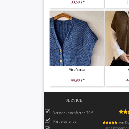
33,50 €*
5
Vice Versa
44,90 €*
4
SERVICE
Versandkostenfrei ab 70 €
Partie-Garantie
von
Do
„
Habe wiederholt 