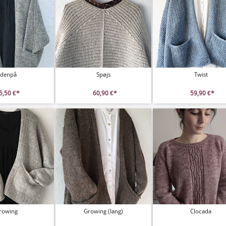
denpå
Spøjs
Twist
5,50 €*
60,90 €*
59,90 €*
rowing
Growing (lang)
Clocada