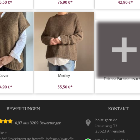
5,50 €*
76,90 €*
42,90 €*
Cover
Medley
Titicaca Farbe aussuc
4,90 €*
55,50 €*
BEWERTUNGEN
KONTAKT
holst-garn.de
4,97
aus
3209
Bewertungen
Instenweg 17
23623
Ahrensbök
knit
bei Strickideen.de bestellt. Jedesmal war die