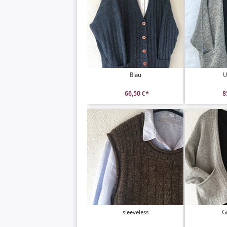
Blau
U
66,50 €*
8
sleeveless
G