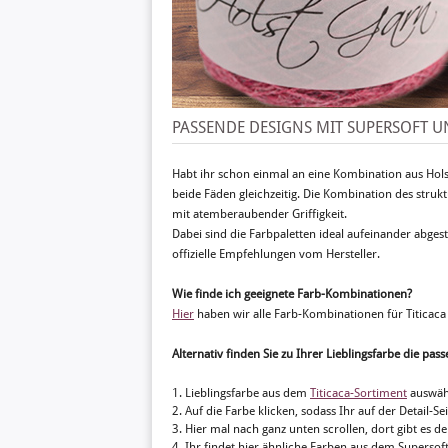
PASSENDE DESIGNS MIT SUPERSOFT U
Habt ihr schon einmal an eine Kombination aus Hol
beide Fäden gleichzeitig. Die Kombination des stru
mit atemberaubender Griffigkeit.
Dabei sind die Farbpaletten ideal aufeinander abgest
offizielle Empfehlungen vom Hersteller.
Wie finde ich geeignete Farb-Kombinationen?
Hier
haben wir alle Farb-Kombinationen für Titicaca 
Alternativ finden Sie zu Ihrer Lieblingsfarbe die p
1. Lieblingsfarbe aus dem
Titicaca-Sortiment
auswäh
2. Auf die Farbe klicken, sodass Ihr auf der Detail-Se
3. Hier mal nach ganz unten scrollen, dort gibt es d
4. Ihr findet hier ähnliche Farben aus dem Supersoft