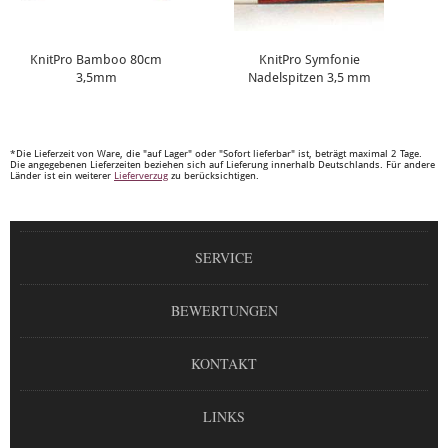
KnitPro Bamboo 80cm
KnitPro Symfonie
3,5mm
Nadelspitzen 3,5 mm
*Die Lieferzeit von Ware, die "auf Lager" oder "Sofort lieferbar" ist, beträgt maximal 2 Tage.
Die angegebenen Lieferzeiten beziehen sich auf Lieferung innerhalb Deutschlands. Für andere
Länder ist ein weiterer
Lieferverzug
zu berücksichtigen.
SERVICE
BEWERTUNGEN
KONTAKT
LINKS