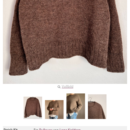
Vollbild
Strick-Kit
Ein
Pullover
von
Lone Kjeldsen