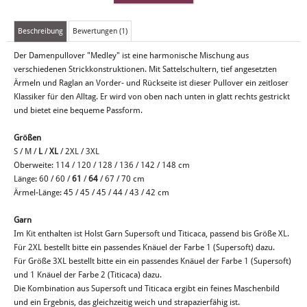
Beschreibung
Bewertungen (1)
Der Damenpullover "Medley" ist eine harmonische Mischung aus
verschiedenen Strickkonstruktionen. Mit Sattelschultern, tief angesetzten
Ärmeln und Raglan an Vorder- und Rückseite ist dieser Pullover ein zeitloser
Klassiker für den Alltag. Er wird von oben nach unten in glatt rechts gestrickt
und bietet eine bequeme Passform.
Größen
S / M /
L
/
XL
/ 2XL / 3XL
Oberweite: 114 / 120 / 128 / 136 / 142 / 148 cm
Länge: 60 / 60 /
61
/
64
/ 67 / 70 cm
Ärmel-Länge: 45 / 45 / 45 / 44 / 43 / 42 cm
Garn
Im Kit enthalten ist Holst Garn Supersoft und Titicaca, passend bis Größe XL.
Für 2XL bestellt bitte ein passendes Knäuel der Farbe 1 (Supersoft) dazu.
Für Größe 3XL bestellt bitte ein ein passendes Knäuel der Farbe 1 (Supersoft)
und 1 Knäuel der Farbe 2 (Titicaca) dazu.
Die Kombination aus Supersoft und Titicaca ergibt ein feines Maschenbild
und ein Ergebnis, das gleichzeitig weich und strapazierfähig ist.