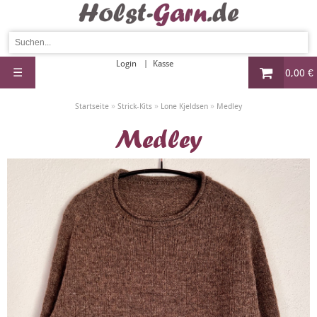
Login
Kasse
☰
0,00 €
»
»
»
Startseite
Strick-Kits
Lone Kjeldsen
Medley
Medley