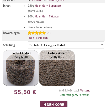
Inhalt
250g
Holst Garn Supersoft
(100% Wolle)
200g
Holst Garn Titicaca
(100% Alpaka)
Deutsche Anleitung
Bewertungen
(1)
lesen / schreiben
Anleitung
Farbe 1 ändern
Farbe 2 ändern
250g Truffle
200g Holst
55,50
€
inkl. MwSt , zzgl.
Versand
Lieferzeit gem. Farbwahl