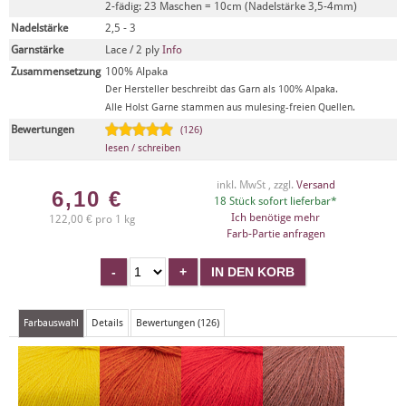
2-fädig: 23 Maschen = 10cm (Nadelstärke 3,5-4mm)
Nadelstärke
2,5 - 3
Garnstärke
Lace / 2 ply
Info
Zusammensetzung
100% Alpaka
Der Hersteller beschreibt das Garn als 100% Alpaka.
Alle Holst Garne stammen aus mulesing-freien Quellen.
Bewertungen
(126)
lesen / schreiben
inkl. MwSt , zzgl.
Versand
6,10
€
18 Stück sofort lieferbar*
Ich benötige mehr
122,00 € pro 1 kg
Farb-Partie anfragen
Farbauswahl
Details
Bewertungen (126)