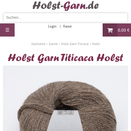
Login
Kasse
☰
0,00 €
»
»
»
Startseite
Garne
Holst Garn Titicaca
Holst
Holst Garn Titicaca Holst