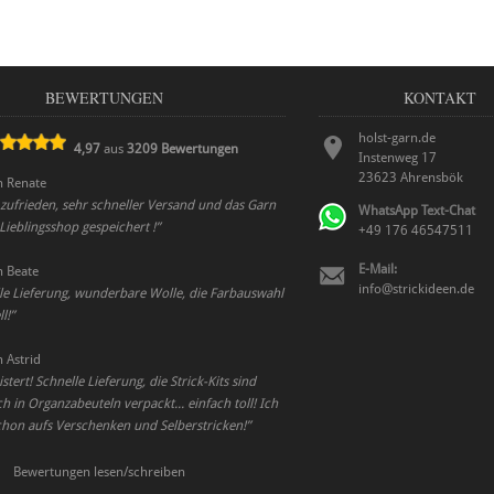
BEWERTUNGEN
KONTAKT
holst-garn.de
4,97
aus
3209
Bewertungen
Instenweg 17
23623
Ahrensbök
n
Renate
 zufrieden, sehr schneller Versand und das Garn
WhatsApp Text-Chat
s Lieblingsshop gespeichert !
”
+49 176 46547511
E-Mail:
n
Beate
info@strickideen.de
le Lieferung, wunderbare Wolle, die Farbauswahl
l!
”
n
Astrid
stert! Schnelle Lieferung, die Strick-Kits sind
in Organzabeuteln verpackt... einfach toll! Ich
chon aufs Verschenken und Selberstricken!
”
Bewertungen lesen/schreiben