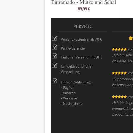
Entramado - Mütze und Schal
69,99 €
SERVICE
Versandkostenfrei ab 70 €
Partie-Garantie
vo
„
Ich bin sehr
Täglicher Versand mit DHL
ist klasse. Al
Umweltfreundliche
Verpackung
vo
„
Superschnel
Einfach Zahlen mit:
ist sensationel
- PayPal
- Amazon
vo
- Vorkasse
„
Ich bin begei
- Nachnahme
wunderhübsch 
freue mich s