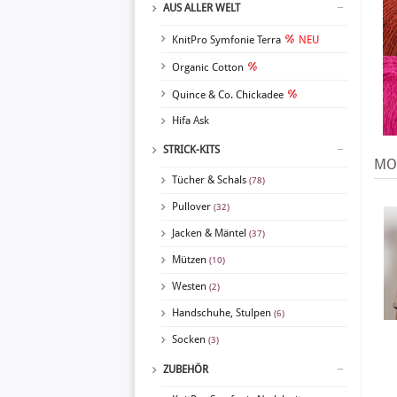
AUS ALLER WELT
KnitPro Symfonie Terra
NEU
Organic Cotton
Quince & Co. Chickadee
Hifa Ask
STRICK-KITS
MOD
Tücher & Schals
(78)
Pullover
(32)
Jacken & Mäntel
(37)
Mützen
(10)
Westen
(2)
Handschuhe, Stulpen
(6)
Socken
(3)
ZUBEHÖR