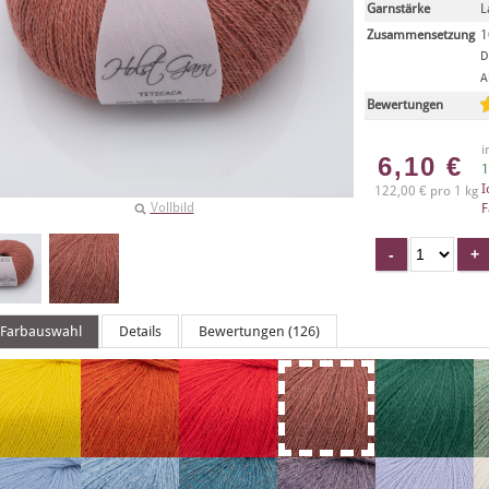
Garnstärke
L
Zusammensetzung
1
D
A
Bewertungen
i
6,10
€
1
I
122,00 € pro 1 kg
Vollbild
F
Farbauswahl
Details
Bewertungen (126)