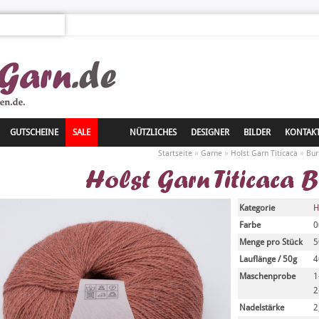
GUTSCHEINE
SALE
NÜTZLICHES
DESIGNER
BILDER
KONTAK
»
»
»
Startseite
Garne
Holst Garn Titicaca
Bur
Holst Garn Titicaca 
Kategorie
H
Farbe
0
Menge pro Stück
5
Lauflänge / 50g
4
Maschenprobe
1
2
Nadelstärke
2