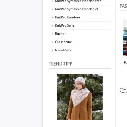
KnitPro Symfonie Nadelspitzen
PA
KnitPro Symfonie Nadelspiel
KnitPro Bamboo
KnitPro Seile
Bücher
Gutscheine
Nadel-Sets
F
TREND-TIPP
*Die 
Deuts