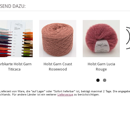
SSEND DAZU:
arbkarte Holst Garn
Holst Garn Coast
Holst Garn Lucia
Titicaca
Rosewood
Rouge
Lieferzeit von Ware, die "auf Lager" oder "Sofort lieferbar" ist, beträgt maximal 2 Tage. Die angege
chlands. Für andere Länder ist ein weiterer
Lieferverzug
zu berücksichtigen.