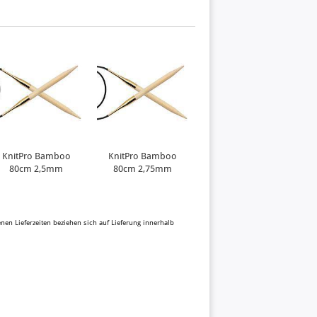
KnitPro Bamboo
KnitPro Bamboo
KnitPro Bamboo
80cm 2,5mm
80cm 2,75mm
80cm 3,0mm
N
benen Lieferzeiten beziehen sich auf Lieferung innerhalb