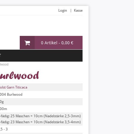
Login
Kasse
0 Artikel -
0,00 €
T
lwood
Burlwood
olst Garn Titicaca
004 Burlwood
0g
00m
-fädig: 25 Maschen = 10cm (Nadelstärke 2,5-3mm)
-fädig: 23 Maschen = 10cm (Nadelstärke 3,5-4mm)
,5 - 3