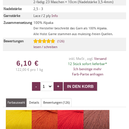
2-fädig: 23 Maschen = 10cm (Nadelstärke 3,5-4mm)
Nadelstärke
2,5 - 3
Garnstärke
Lace / 2 ply
Info
Zusammensetzung
100% Alpaka
Der Hersteller beschreibt das Garn als 100% Alpaka.
Alle Holst Garne stammen aus mulesing-freien Quellen.
Bewertungen
(126)
lesen / schreiben
inkl. MwSt , zzgl.
Versand
6,10
€
12 Stück sofort lieferbar*
Ich benötige mehr
122,00 € pro 1 kg
Farb-Partie anfragen
Farbauswahl
Details
Bewertungen (126)