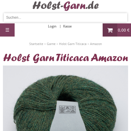
Login
Kasse
☰
0,00 €
»
»
»
Startseite
Garne
Holst Garn Titicaca
Amazon
Holst Garn Titicaca Amazon