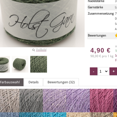
Nadelstärke
3
Garnstärke
L
Zusammensetzung
7
D
S
A
Bewertungen
i
4,90
€
Vollbild
1
I
98,00 € pro 1 kg
F
Farbauswahl
Details
Bewertungen (32)