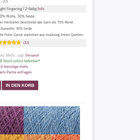
 - 3.5
ight Fingering / 2-fädig
Info
0% Wolle, 30% Seide
er Hersteller beschreibt das Garn als 70% Reine
churwolle, 30% Seide
lle Holst Garne stammen aus mulesing-freien Quellen.
(32)
nkl. MwSt , zzgl.
Versand
8 Stück sofort lieferbar*
ch benötige mehr
arb-Partie anfragen