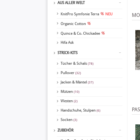
AUS ALLER WELT
KnitPro Symfonie Terra
NEU
MOD
Organic Cotton
Quince & Co. Chickadee
Hifa Ask
STRICK-KITS
Tücher & Schals
(78)
Pullover
(32)
Jacken & Mäntel
(37)
Mützen
(10)
Westen
(2)
PA
Handschuhe, Stulpen
(6)
Socken
(3)
ZUBEHÖR