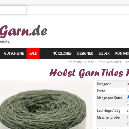
GUTSCHEINE
SALE
NÜTZLICHES
DESIGNER
BILDER
KONTAK
»
»
»
Startseite
Garne
Holst Garn Tides
For
Holst Garn Tides 
Kategorie
H
Farbe
3
Menge pro Stück
Lauflänge / 50g
2
Maschenprobe
1
2