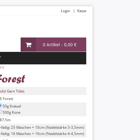
Login
Kasse
0 Artikel -
0,00 €
T
est
Forest
olst Garn Tides
6 Forest
50g Knäuel
500g Kone
87.5m
-fädig: 25 Maschen = 10cm (Nadelstärke 3-3,5mm)
-fädig: 16 Maschen = 10cm (Nadelstärke 4-4,5mm)