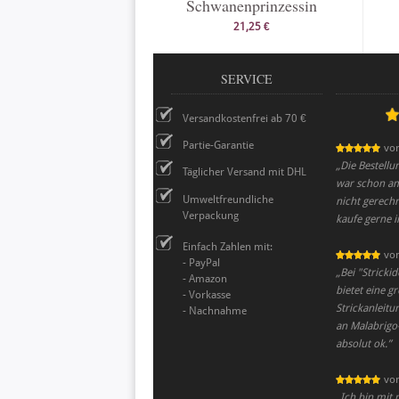
Schwanenprinzessin
21,25 €
SERVICE
Versandkostenfrei ab 70 €
Partie-Garantie
vo
„
Die Bestell
Täglicher Versand mit DHL
war schon am
Umweltfreundliche
nicht gerechn
Verpackung
kaufe gerne i
Einfach Zahlen mit:
vo
- PayPal
„
Bei "Stricki
- Amazon
bietet eine 
- Vorkasse
Strickanleitu
- Nachnahme
an Malabrigo-
absolut ok.
”
vo
„
Ich bin mit 