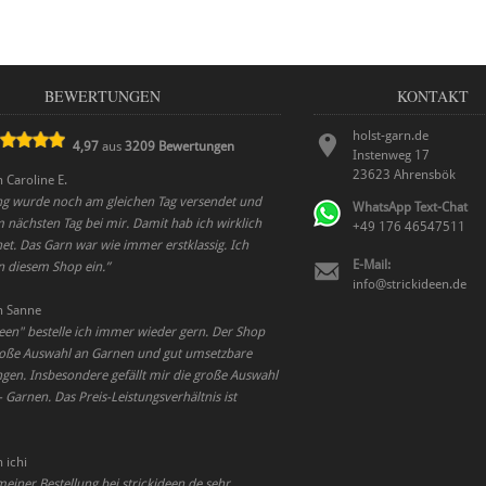
BEWERTUNGEN
KONTAKT
holst-garn.de
4,97
aus
3209
Bewertungen
Instenweg 17
23623
Ahrensbök
n
Caroline E.
ung wurde noch am gleichen Tag versendet und
WhatsApp Text-Chat
 nächsten Tag bei mir. Damit hab ich wirklich
+49 176 46547511
et. Das Garn war wie immer erstklassig. Ich
E-Mail:
n diesem Shop ein.
”
info@strickideen.de
n
Sanne
deen" bestelle ich immer wieder gern. Der Shop
große Auswahl an Garnen und gut umsetzbare
ngen. Insbesondere gefällt mir die große Auswahl
 Garnen. Das Preis-Leistungsverhältnis ist
n
ichi
meiner Bestellung bei strickideen.de sehr