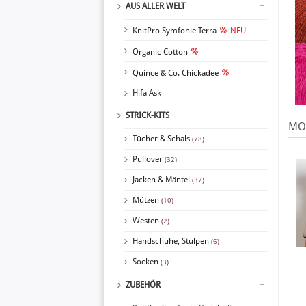
AUS ALLER WELT
KnitPro Symfonie Terra
NEU
Organic Cotton
Quince & Co. Chickadee
Hifa Ask
STRICK-KITS
MOD
Tücher & Schals
(78)
Pullover
(32)
Jacken & Mäntel
(37)
Mützen
(10)
Westen
(2)
Handschuhe, Stulpen
(6)
Socken
(3)
ZUBEHÖR