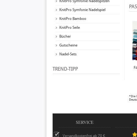
KnitPro Symfonie Nadelspitzen
PA
KnitPro Symfonie Nadelspiel
KnitPro Bamboo
KnitPro Seile
Bücher
Gutscheine
Nadel-Sets
F
TREND-TIPP
*Die 
Deuts
SERVICE
Versandkostenfrei ab 70 €