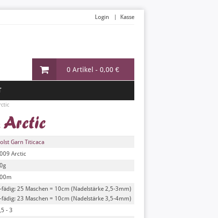
Login
Kasse
0 Artikel -
0,00 €
T
rctic
 Arctic
olst Garn Titicaca
009 Arctic
0g
00m
-fädig: 25 Maschen = 10cm (Nadelstärke 2,5-3mm)
-fädig: 23 Maschen = 10cm (Nadelstärke 3,5-4mm)
,5 - 3