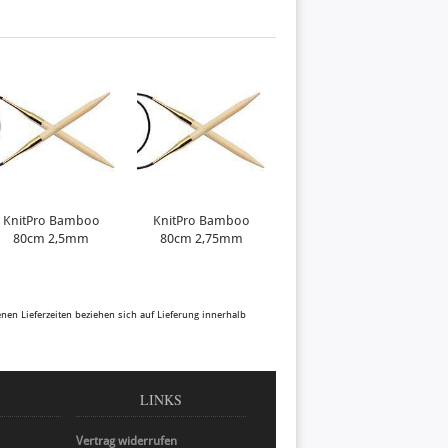
KnitPro Bamboo
KnitPro Bamboo
KnitPro Bamboo
80cm 2,5mm
80cm 2,75mm
80cm 3,0mm
N
benen Lieferzeiten beziehen sich auf Lieferung innerhalb
LINKS
Vertrag widerrufen