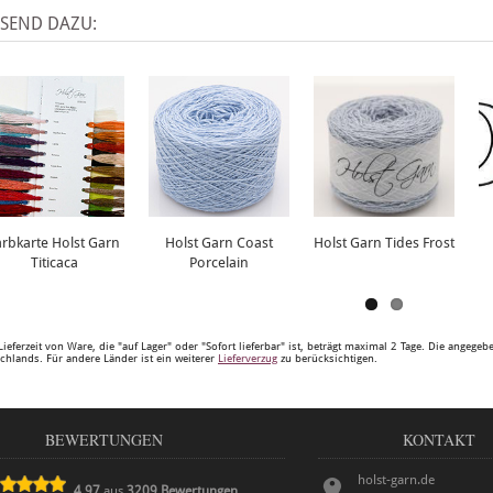
SSEND DAZU:
arbkarte Holst Garn
Holst Garn Coast
Holst Garn Tides Frost
Titicaca
Porcelain
Lieferzeit von Ware, die "auf Lager" oder "Sofort lieferbar" ist, beträgt maximal 2 Tage. Die angege
chlands. Für andere Länder ist ein weiterer
Lieferverzug
zu berücksichtigen.
BEWERTUNGEN
KONTAKT
holst-garn.de
4,97
aus
3209
Bewertungen