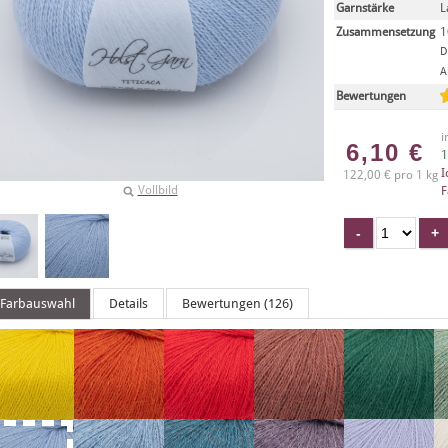
Garnstärke
L
Zusammensetzung
1
D
A
Bewertungen
i
6,10
€
1
I
122,00 € pro 1 kg
Vollbild
F
Farbauswahl
Details
Bewertungen (126)