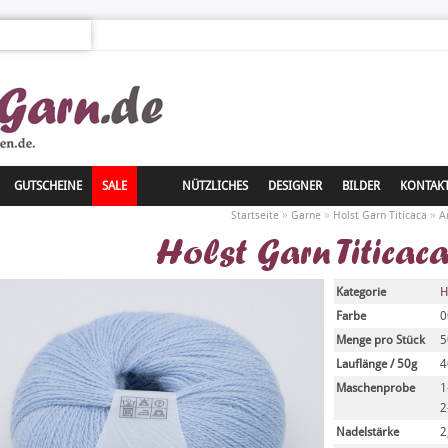
GUTSCHEINE
SALE
NÜTZLICHES
DESIGNER
BILDER
KONTAK
»
»
»
Startseite
Garne
Holst Garn Titicaca
A
Holst Garn Titicaca
Kategorie
H
Farbe
0
Menge pro Stück
5
Lauflänge / 50g
4
Maschenprobe
1
2
Nadelstärke
2