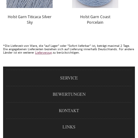
Holst Garn Titicaca Silver
Holst Garn Coast
Sky
Porcelain
*Die Lieferzeit von Ware, die "auf Lager" oder "Sofort lieferbar" ist, beträgt maximal 2 Tage.
Die angegebenen Lieferzeiten beziehen sich auf Lieferung innerhalb Deutschlands. Für andere
Länder ist ein weiterer
Lieferverzug
zu berücksichtigen.
SERVICE
BEWERTUNGEN
KONTAKT
LINKS