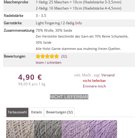
Maschenprobe
1-fädig: 25 Maschen = 10cm (Nadelstärke 3-3,5mm)
2-fädig: 16 Maschen = 10cm (Nadelstärke 4-4,5mm)
Nadelstärke
3 - 3.5
Garnstärke
Light Fingering / 2-fädig
Info
Zusammensetzung
70% Wolle, 30% Seide
Der Hersteller beschreibt das Garn als 70% Reine Schurwolle,
30% Seide
Alle Holst Garne stammen aus mulesing-freien Quellen.
Bewertungen
(32)
lesen / schreiben
4,90
€
inkl. MwSt , zzgl.
Versand
nicht lieferbar
98,00 € pro 1 kg
Erinnere mich
Farbauswahl
Details
Bewertungen (32)