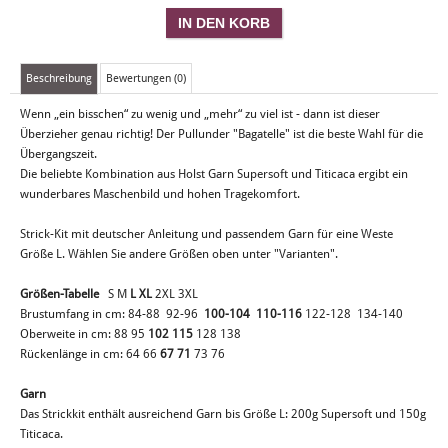
Beschreibung
Bewertungen (0)
Wenn „ein bisschen“ zu wenig und „mehr“ zu viel ist - dann ist dieser
Überzieher genau richtig! Der Pullunder "Bagatelle" ist die beste Wahl für die
Übergangszeit.
Die beliebte Kombination aus Holst Garn Supersoft und Titicaca ergibt ein
wunderbares Maschenbild und hohen Tragekomfort.
Strick-Kit mit deutscher Anleitung und passendem Garn für eine Weste
Größe L. Wählen Sie andere Größen oben unter "Varianten".
Größen-Tabelle
S M
L
XL
2XL 3XL
Brustumfang in cm: 84-88 92-96
100-104 110-116
122-128 134-140
Oberweite in cm: 88 95
102 115
128 138
Rückenlänge in cm: 64 66
67 71
73 76
Garn
Das Strickkit enthält ausreichend Garn bis Größe L: 200g Supersoft und 150g
Titicaca.