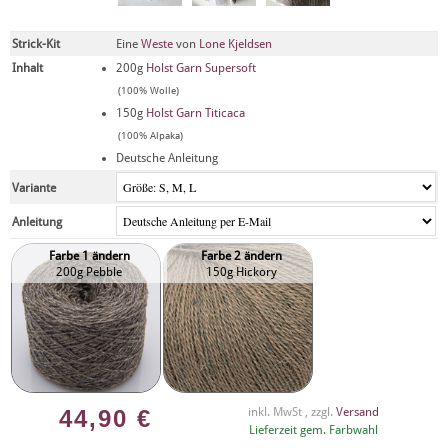
Strick-Kit
Eine
Weste
von
Lone Kjeldsen
Inhalt
200g
Holst Garn Supersoft
(100% Wolle)
150g
Holst Garn Titicaca
(100% Alpaka)
Deutsche Anleitung
Variante
Anleitung
Farbe 1 ändern
Farbe 2 ändern
200g Pebble
150g Hickory
44,90
€
inkl. MwSt , zzgl.
Versand
Lieferzeit gem. Farbwahl