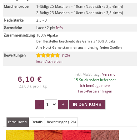
Maschenprobe
1-fädig: 25 Maschen = 10cm (Nadelstärke 2,5-3mm)
2-fädig: 23 Maschen = 10cm (Nadelstärke 3,5-4mm)
Nadelstärke
2,5 - 3
Garnstärke
Lace / 2 ply
Info
Zusammensetzung
100% Alpaka
Der Hersteller beschreibt das Garn als 100% Alpaka.
Alle Holst Garne stammen aus mulesing-freien Quellen.
Bewertungen
(126)
lesen / schreiben
inkl. MwSt , zzgl.
Versand
6,10
€
15 Stück sofort lieferbar*
Ich benötige mehr
122,00 € pro 1 kg
Farb-Partie anfragen
Farbauswahl
Details
Bewertungen (126)