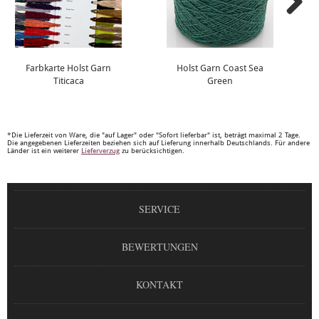
Farbkarte Holst Garn
Holst Garn Coast Sea
Titicaca
Green
*Die Lieferzeit von Ware, die "auf Lager" oder "Sofort lieferbar" ist, beträgt maximal 2 Tage.
Die angegebenen Lieferzeiten beziehen sich auf Lieferung innerhalb Deutschlands. Für andere
Länder ist ein weiterer
Lieferverzug
zu berücksichtigen.
SERVICE
BEWERTUNGEN
KONTAKT