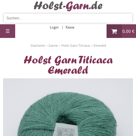
Login
Kasse
☰
0,00 €
»
»
»
Startseite
Garne
Holst Garn Titicaca
Emerald
Holst Garn Titicaca
Emerald