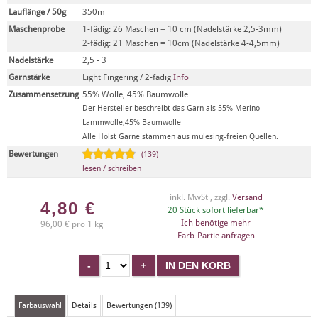
Lauflänge / 50g
350m
Maschenprobe
1-fädig: 26 Maschen = 10 cm (Nadelstärke 2,5-3mm)
2-fädig: 21 Maschen = 10cm (Nadelstärke 4-4,5mm)
Nadelstärke
2,5 - 3
Garnstärke
Light Fingering / 2-fädig
Info
Zusammensetzung
55% Wolle, 45% Baumwolle
Der Hersteller beschreibt das Garn als 55% Merino-
Lammwolle,45% Baumwolle
Alle Holst Garne stammen aus mulesing-freien Quellen.
Bewertungen
(139)
lesen / schreiben
inkl. MwSt , zzgl.
Versand
4,80
€
20 Stück sofort lieferbar*
Ich benötige mehr
96,00 € pro 1 kg
Farb-Partie anfragen
Farbauswahl
Details
Bewertungen (139)