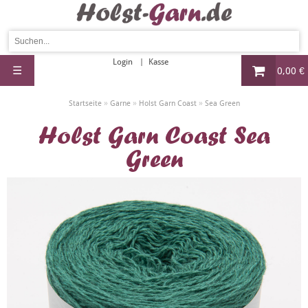
Login
Kasse
☰
0,00 €
»
»
»
Startseite
Garne
Holst Garn Coast
Sea Green
Holst Garn Coast Sea
Green