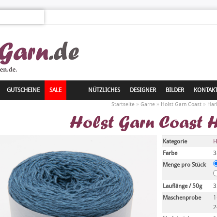
GUTSCHEINE
SALE
NÜTZLICHES
DESIGNER
BILDER
KONTAK
»
»
»
Startseite
Garne
Holst Garn Coast
Har
Holst Garn Coast 
Kategorie
H
Farbe
3
Menge pro Stück
Lauflänge / 50g
3
Maschenprobe
1
2