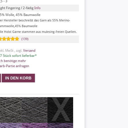
,5 - 3
ight Fingering / 2-fädig
Info
5% Wolle, 45% Baumwolle
er Hersteller beschreibt das Garn als 55% Merino-
ammwolle,45% Baumwolle
lle Holst Garne stammen aus mulesing-freien Quellen.
(139)
nkl. MwSt , zzgl.
Versand
7 Stück sofort lieferbar*
ch benötige mehr
arb-Partie anfragen
X