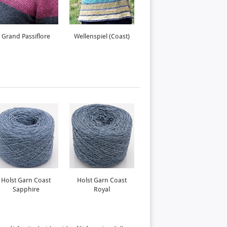
Grand Passiflore
Wellenspiel (Coast)
Mondsee
Holst Garn Coast
Holst Garn Coast
Holst Garn Supersoft
H
Sapphire
Royal
Sapphire