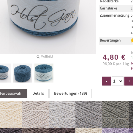
Nadelstärke
2
Garnstärke
L
Zusammensetzung
5
D
L
A
Bewertungen
i
4,80
€
Vollbild
1
I
96,00 € pro 1 kg
F
Farbauswahl
Details
Bewertungen (139)