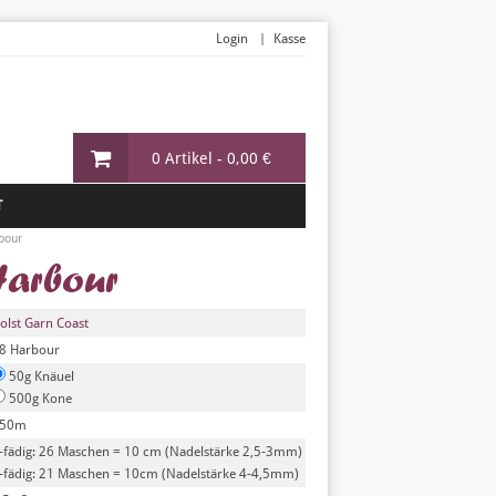
Login
Kasse
0 Artikel -
0,00 €
T
bour
Harbour
olst Garn Coast
8 Harbour
50g Knäuel
500g Kone
50m
-fädig: 26 Maschen = 10 cm (Nadelstärke 2,5-3mm)
-fädig: 21 Maschen = 10cm (Nadelstärke 4-4,5mm)