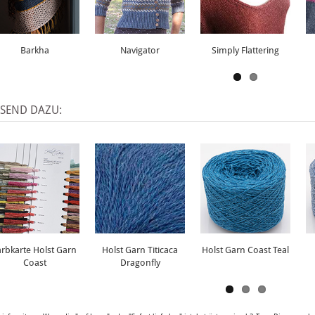
Barkha
Navigator
Simply Flattering
SSEND DAZU:
arbkarte Holst Garn
Holst Garn Titicaca
Holst Garn Coast Teal
Coast
Dragonfly