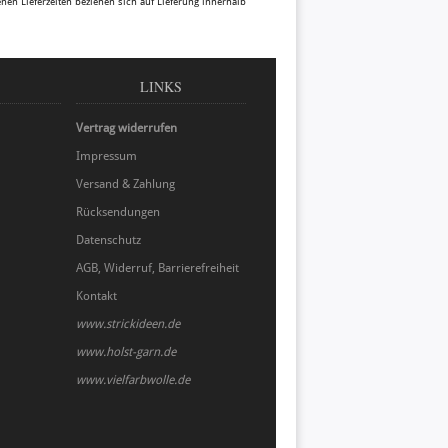
benen Lieferzeiten beziehen sich auf Lieferung innerhalb
LINKS
Vertrag widerrufen
Impressum
Versand & Zahlung
Rücksendungen
Datenschutz
AGB, Widerruf, Barrierefreiheit
Kontakt
www.strickideen.de
www.holst-garn.de
www.vielfarbwolle.de