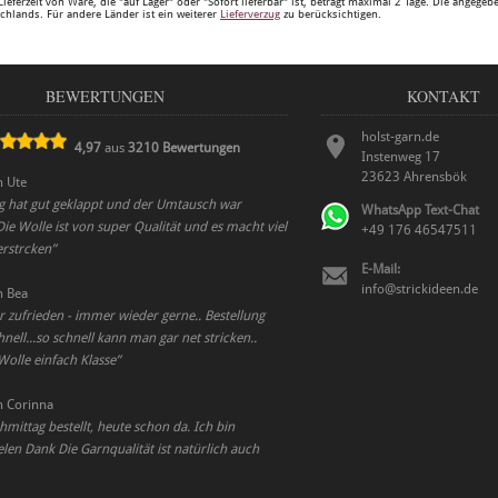
Lieferzeit von Ware, die "auf Lager" oder "Sofort lieferbar" ist, beträgt maximal 2 Tage. Die angege
chlands. Für andere Länder ist ein weiterer
Lieferverzug
zu berücksichtigen.
BEWERTUNGEN
KONTAKT
holst-garn.de
4,97
aus
3210
Bewertungen
Instenweg 17
23623
Ahrensbök
n
Ute
ng hat gut geklappt und der Umtausch war
WhatsApp Text-Chat
ie Wolle ist von super Qualität und es macht viel
+49 176 46547511
erstrcken
”
E-Mail:
info@strickideen.de
n
Bea
r zufrieden - immer wieder gerne.. Bestellung
ell...so schnell kann man gar net stricken..
 Wolle einfach Klasse
”
n
Corinna
mittag bestellt, heute schon da. Ich bin
ielen Dank Die Garnqualität ist natürlich auch