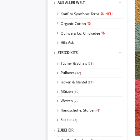
AUS ALLER WELT
KnitPro Symfonie Terra
NEU
Organic Cotton
Quince & Co. Chickadee
Hifa Ask
STRICK-KITS
Tücher & Schals
(78)
Pullover
(32)
Jacken & Mäntel
(37)
Mützen
(10)
Westen
(2)
Handschuhe, Stulpen
(6)
Socken
(3)
ZUBEHÖR