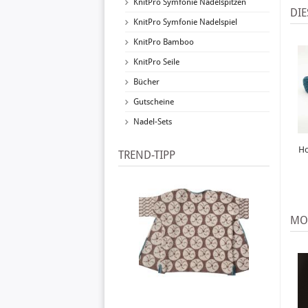
KnitPro Symfonie Nadelspitzen
DIE
KnitPro Symfonie Nadelspiel
KnitPro Bamboo
KnitPro Seile
Bücher
Gutscheine
Nadel-Sets
Ho
TREND-TIPP
MO