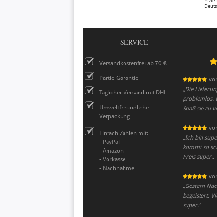
*Die 
Deuts
SERVICE
Versandkostenfrei ab 70 €
Partie-Garantie
vo
„
Die Lieferu
Täglicher Versand mit DHL
problemlos. D
Umweltfreundliche
Spaß sie zu v
Verpackung
vo
Einfach Zahlen mit:
„
Ich bin supe
- PayPal
kommt so schn
- Amazon
Preis super..
- Vorkasse
- Nachnahme
vo
„
Gestern Nach
begeistert. V
super.
”