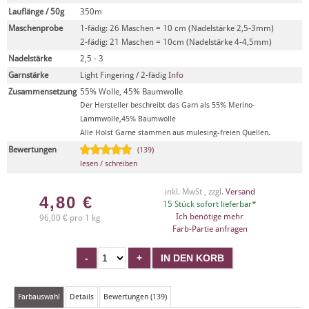
Lauflänge / 50g
350m
Maschenprobe
1-fädig: 26 Maschen = 10 cm (Nadelstärke 2,5-3mm)
2-fädig: 21 Maschen = 10cm (Nadelstärke 4-4,5mm)
Nadelstärke
2,5 - 3
Garnstärke
Light Fingering / 2-fädig
Info
Zusammensetzung
55% Wolle, 45% Baumwolle
Der Hersteller beschreibt das Garn als 55% Merino-
Lammwolle,45% Baumwolle
Alle Holst Garne stammen aus mulesing-freien Quellen.
Bewertungen
(139)
lesen / schreiben
inkl. MwSt , zzgl.
Versand
4,80
€
15 Stück sofort lieferbar*
Ich benötige mehr
96,00 € pro 1 kg
Farb-Partie anfragen
Farbauswahl
Details
Bewertungen (139)