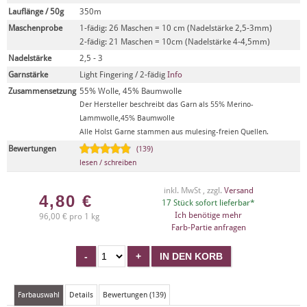
Lauflänge / 50g
350m
Maschenprobe
1-fädig: 26 Maschen = 10 cm (Nadelstärke 2,5-3mm)
2-fädig: 21 Maschen = 10cm (Nadelstärke 4-4,5mm)
Nadelstärke
2,5 - 3
Garnstärke
Light Fingering / 2-fädig
Info
Zusammensetzung
55% Wolle, 45% Baumwolle
Der Hersteller beschreibt das Garn als 55% Merino-
Lammwolle,45% Baumwolle
Alle Holst Garne stammen aus mulesing-freien Quellen.
Bewertungen
(139)
lesen / schreiben
inkl. MwSt , zzgl.
Versand
4,80
€
17 Stück sofort lieferbar*
Ich benötige mehr
96,00 € pro 1 kg
Farb-Partie anfragen
Farbauswahl
Details
Bewertungen (139)