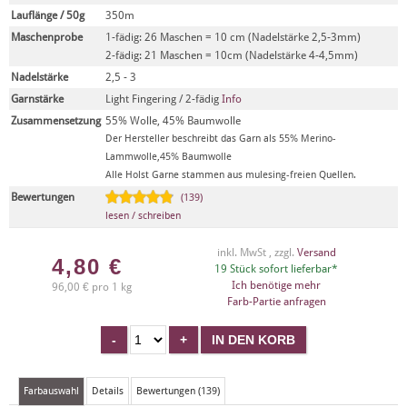
Lauflänge / 50g
350m
Maschenprobe
1-fädig: 26 Maschen = 10 cm (Nadelstärke 2,5-3mm)
2-fädig: 21 Maschen = 10cm (Nadelstärke 4-4,5mm)
Nadelstärke
2,5 - 3
Garnstärke
Light Fingering / 2-fädig
Info
Zusammensetzung
55% Wolle, 45% Baumwolle
Der Hersteller beschreibt das Garn als 55% Merino-
Lammwolle,45% Baumwolle
Alle Holst Garne stammen aus mulesing-freien Quellen.
Bewertungen
(139)
lesen / schreiben
inkl. MwSt , zzgl.
Versand
4,80
€
19 Stück sofort lieferbar*
Ich benötige mehr
96,00 € pro 1 kg
Farb-Partie anfragen
Farbauswahl
Details
Bewertungen (139)