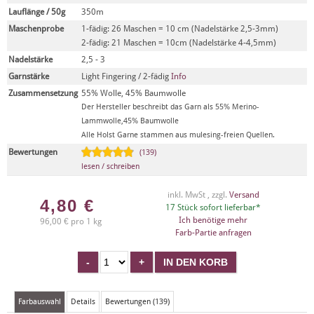
Lauflänge / 50g
350m
Maschenprobe
1-fädig: 26 Maschen = 10 cm (Nadelstärke 2,5-3mm)
2-fädig: 21 Maschen = 10cm (Nadelstärke 4-4,5mm)
Nadelstärke
2,5 - 3
Garnstärke
Light Fingering / 2-fädig
Info
Zusammensetzung
55% Wolle, 45% Baumwolle
Der Hersteller beschreibt das Garn als 55% Merino-
Lammwolle,45% Baumwolle
Alle Holst Garne stammen aus mulesing-freien Quellen.
Bewertungen
(139)
lesen / schreiben
inkl. MwSt , zzgl.
Versand
4,80
€
17 Stück sofort lieferbar*
Ich benötige mehr
96,00 € pro 1 kg
Farb-Partie anfragen
Farbauswahl
Details
Bewertungen (139)