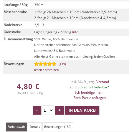
Lauflänge / 50g
350m
Maschenprobe
1-fädig: 26 Maschen = 10 cm (Nadelstärke 2,5-3mm)
2-fädig: 21 Maschen = 10cm (Nadelstärke 4-4,5mm)
Nadelstärke
2,5 - 3
Garnstärke
Light Fingering / 2-fädig
Info
Zusammensetzung
55% Wolle, 45% Baumwolle
Der Hersteller beschreibt das Garn als 55% Merino-
Lammwolle,45% Baumwolle
Alle Holst Garne stammen aus mulesing-freien Quellen.
Bewertungen
(139)
lesen / schreiben
inkl. MwSt , zzgl.
Versand
4,80
€
23 Stück sofort lieferbar*
Ich benötige mehr
96,00 € pro 1 kg
Farb-Partie anfragen
Farbauswahl
Details
Bewertungen (139)