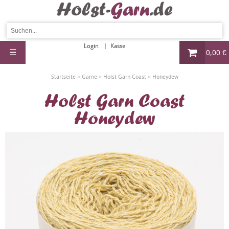
Login
Kasse
☰
0,00 €
»
»
»
Startseite
Garne
Holst Garn Coast
Honeydew
Holst Garn Coast
Honeydew