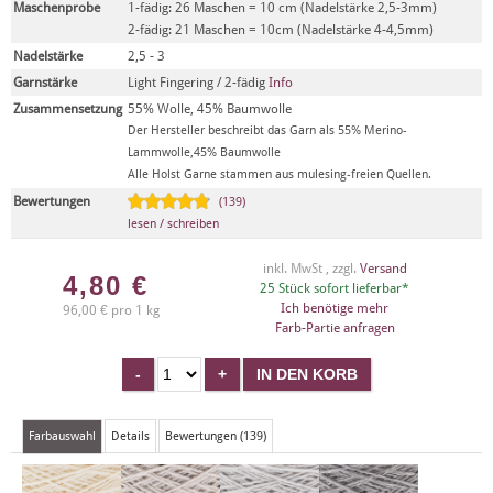
Maschenprobe
1-fädig: 26 Maschen = 10 cm (Nadelstärke 2,5-3mm)
2-fädig: 21 Maschen = 10cm (Nadelstärke 4-4,5mm)
Nadelstärke
2,5 - 3
Garnstärke
Light Fingering / 2-fädig
Info
Zusammensetzung
55% Wolle, 45% Baumwolle
Der Hersteller beschreibt das Garn als 55% Merino-
Lammwolle,45% Baumwolle
Alle Holst Garne stammen aus mulesing-freien Quellen.
Bewertungen
(139)
lesen / schreiben
inkl. MwSt , zzgl.
Versand
4,80
€
25 Stück sofort lieferbar*
Ich benötige mehr
96,00 € pro 1 kg
Farb-Partie anfragen
Farbauswahl
Details
Bewertungen (139)