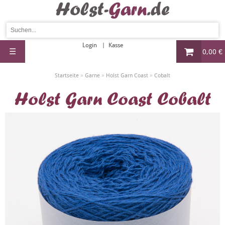
Login
Kasse
☰
0,00 €
»
»
»
Startseite
Garne
Holst Garn Coast
Cobalt
Holst Garn Coast Cobalt