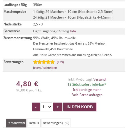
Lauflänge / 50g
350m
Maschenprobe
1-fädig: 26 Maschen = 10 cm (Nadelstärke 2,5-3mm)
2-fädig: 21 Maschen = 10cm (Nadelstärke 4-4,5mm)
Nadelstärke
2,5 - 3
Garnstärke
Light Fingering / 2-fädig
Info
Zusammensetzung
55% Wolle, 45% Baumwolle
Der Hersteller beschreibt das Garn als 55% Merino-
Lammwolle,45% Baumwolle
Alle Holst Garne stammen aus mulesing-freien Quellen.
Bewertungen
(139)
lesen / schreiben
inkl. MwSt , zzgl.
Versand
4,80
€
18 Stück sofort lieferbar*
Ich benötige mehr
96,00 € pro 1 kg
Farb-Partie anfragen
Farbauswahl
Details
Bewertungen (139)