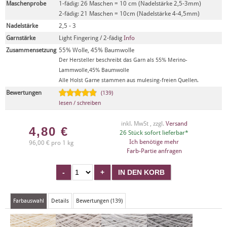
Maschenprobe
1-fädig: 26 Maschen = 10 cm (Nadelstärke 2,5-3mm)
2-fädig: 21 Maschen = 10cm (Nadelstärke 4-4,5mm)
Nadelstärke
2,5 - 3
Garnstärke
Light Fingering / 2-fädig
Info
Zusammensetzung
55% Wolle, 45% Baumwolle
Der Hersteller beschreibt das Garn als 55% Merino-
Lammwolle,45% Baumwolle
Alle Holst Garne stammen aus mulesing-freien Quellen.
Bewertungen
(139)
lesen / schreiben
inkl. MwSt , zzgl.
Versand
4,80
€
26 Stück sofort lieferbar*
Ich benötige mehr
96,00 € pro 1 kg
Farb-Partie anfragen
Farbauswahl
Details
Bewertungen (139)