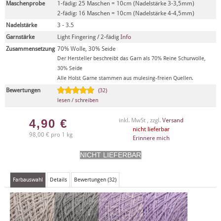
Maschenprobe
1-fädig: 25 Maschen = 10cm (Nadelstärke 3-3,5mm)
2-fädig: 16 Maschen = 10cm (Nadelstärke 4-4,5mm)
Nadelstärke
3 - 3.5
Garnstärke
Light Fingering / 2-fädig
Info
Zusammensetzung
70% Wolle, 30% Seide
Der Hersteller beschreibt das Garn als 70% Reine Schurwolle,
30% Seide
Alle Holst Garne stammen aus mulesing-freien Quellen.
Bewertungen
(32)
lesen / schreiben
4,90
€
inkl. MwSt , zzgl.
Versand
nicht lieferbar
98,00 € pro 1 kg
Erinnere mich
Farbauswahl
Details
Bewertungen (32)